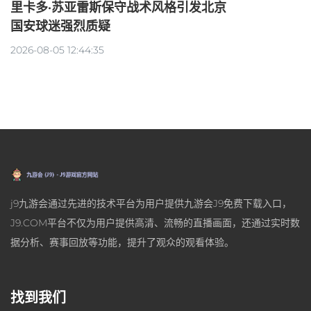
里卡多·苏亚雷斯保守战术风格引发北京
国安球迷强烈质疑
2026-08-05 12:44:35
j9九游会通过先进的技术平台为用户提供九游会J9免费下载入口，
J9.COM平台不仅为用户提供高清、流畅的直播画面，还通过实时数
据分析、赛事回放等功能，提升了观众的观看体验。
找到我们