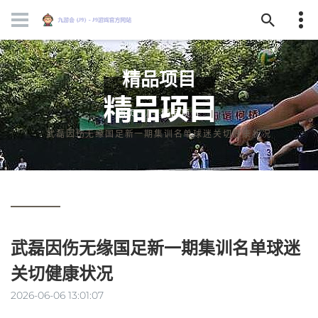
精品项目
首页
精品项目
武磊因伤无缘国足新一期集训名单球迷关切健康状况
武磊因伤无缘国足新一期集训名单球迷
关切健康状况
2026-06-06 13:01:07