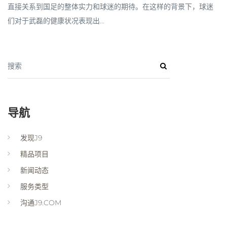
直接关系到国足的整体实力和球迷的期待。在这样的背景下，球迷
们对于武磊的健康状况表现出...
搜索
导航
发现J9
精品项目
新闻动态
服务类型
沟通J9.COM