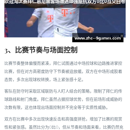
3、比赛节奏与场面控制
比赛节奏整体偏慢而紧凑，拜仁试图通过中场控球和边路推进掌控
比赛，但在对方高密度防守下节奏被迫放缓。双方在中场形成胶着
态势，多次出现球权转换，场上紧张感十足。
客队在防守时采取区域联防与人盯人结合的策略，限制了拜仁的传
球路线和射门角度。拜仁虽然占据控球优势，但在前场形成威胁的
次数有限，这也体现出场面控制并不完全等于实质性威胁。
双方在比赛中多次出现快速反击和高强度拼抢，增加了比赛的观赏
性和紧张感。虽然比分为0比0，但从节奏和场面来看，比赛仍然充