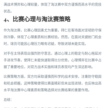
满战术博弈和心理较量，体现了淘汰赛中双方谨慎而高水平的竞技
状态。
4、比赛心理与淘汰赛策略
作为淘汰赛，比赛心理因素尤为重要。拜仁在客场面对坚韧防守保
持冷静，体现了心理素质和比赛经验。然而，在面对关键射门机会
时，球员可能因心理压力略有迟疑，导致进球未能实现。
对手在主场表现出强烈防守意志，通过心理上的稳定与耐心拖延对
手进攻节奏，使拜仁未能快速取得比分优势。心理博弈在比赛中占
据了重要地位，对双方战术实施和球员表现均产生深远影响。
比赛策略方面，双方均采取谨慎而科学的战术安排，注重防守稳固
和机会把握。这种策略使得比赛虽精彩但未出现进球，也反映出高
水平淘汰赛中心理素质和策略选择对比赛结果的重要作用。
总结：