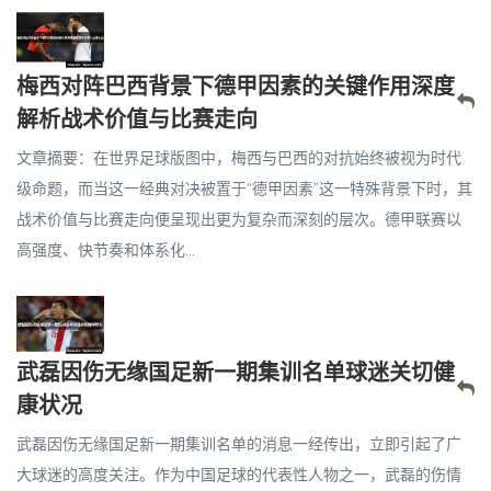
梅西对阵巴西背景下德甲因素的关键作用深度
解析战术价值与比赛走向
文章摘要：在世界足球版图中，梅西与巴西的对抗始终被视为时代
级命题，而当这一经典对决被置于“德甲因素”这一特殊背景下时，其
战术价值与比赛走向便呈现出更为复杂而深刻的层次。德甲联赛以
高强度、快节奏和体系化...
武磊因伤无缘国足新一期集训名单球迷关切健
康状况
武磊因伤无缘国足新一期集训名单的消息一经传出，立即引起了广
大球迷的高度关注。作为中国足球的代表性人物之一，武磊的伤情