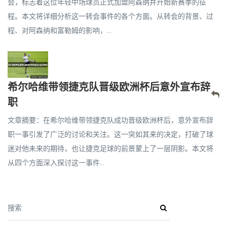
会，标志着这位年轻中场球员正式加盟阿森纳并开始新赛季的征
程。本文将详细分析这一转会事件的各个方面。从转会的背景、过
程、对阿森纳和富勒姆的影响，...
希尔哈维带领捷克队晋级欧洲杯后意外宣布辞
职
文章摘要：在希尔哈维带领捷克队成功晋级欧洲杯后，意外宣布辞
职一事引发了广泛的讨论和关注。这一突如其来的决定，打破了球
迷对他未来的期待，也让捷克足球的前景蒙上了一层阴影。本文将
从四个方面深入探讨这一事件...
搜索