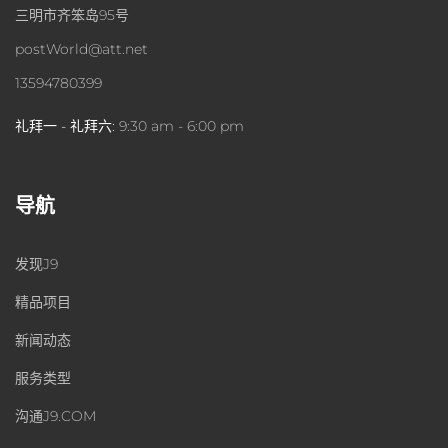
三明市齐笨岛95号
postWorld@att.net
13594780399
礼拜一 - 礼拜六:
9:30 am - 6:00 pm
导航
发现J9
精品项目
新闻动态
服务类型
沟通J9.COM