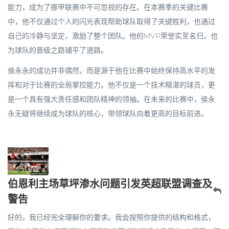
能力，成为了挪甲联赛中不可忽视的存在。在本赛季的关键比赛
中，他不仅通过个人的闪光表现帮助球队取得了关键胜利，也通过
自己的冷静与坚定，激励了整个团队。他的MVP荣誉实至名归，也
为球队的晋级之路铺平了道路。
侯永永的成功并非偶然，而是源于他在比赛中始终保持高水平的发
挥和对于比赛的全局掌控能力。他不仅是一个技术精湛的球员，更
是一个具有强大责任感和团队精神的领袖。在未来的比赛中，侯永
永无疑将继续成为球队的核心，带领球队向着更高的目标前进。
伯恩利主场草坪渗水问题引发英超联盟调查及
警告
好的，我已经完全理解你的要求。我会按照你提供的结构和格式，