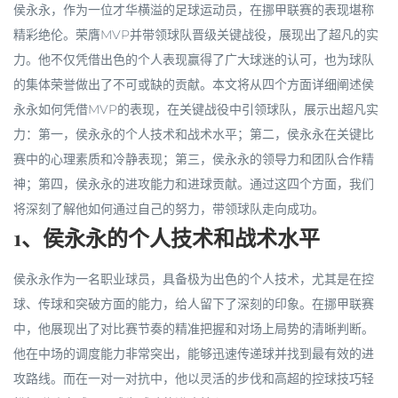
侯永永，作为一位才华横溢的足球运动员，在挪甲联赛的表现堪称
精彩绝伦。荣膺MVP并带领球队晋级关键战役，展现出了超凡的实
力。他不仅凭借出色的个人表现赢得了广大球迷的认可，也为球队
的集体荣誉做出了不可或缺的贡献。本文将从四个方面详细阐述侯
永永如何凭借MVP的表现，在关键战役中引领球队，展示出超凡实
力：第一，侯永永的个人技术和战术水平；第二，侯永永在关键比
赛中的心理素质和冷静表现；第三，侯永永的领导力和团队合作精
神；第四，侯永永的进攻能力和进球贡献。通过这四个方面，我们
将深刻了解他如何通过自己的努力，带领球队走向成功。
1、侯永永的个人技术和战术水平
侯永永作为一名职业球员，具备极为出色的个人技术，尤其是在控
球、传球和突破方面的能力，给人留下了深刻的印象。在挪甲联赛
中，他展现出了对比赛节奏的精准把握和对场上局势的清晰判断。
他在中场的调度能力非常突出，能够迅速传递球并找到最有效的进
攻路线。而在一对一对抗中，他以灵活的步伐和高超的控球技巧轻