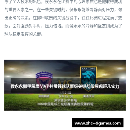
除了个人技术的出色，侯永永在比赛中的心理素质也是他取得成功
的重要因素之一。在一些关键时刻，侯永永能够冷静面对压力，做
出正确的决策。在挪甲联赛的关键战役中，往往比赛进程充满了变
数，面对强劲对手时，压力倍增。而侯永永的冷静和坚定则成为了
球队稳定发挥的关键。