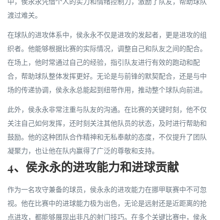
中，侯永永凭借个人的实力和情绪控制力，激励了队友，帮助球队
渡过难关。
在球队的进攻体系中，侯永永不仅是进攻的发起者，更是进攻的组
织者。他能够根据比赛的实际情况，调整自己和队友之间的配合。
在场上，他时常通过自己的经验，指引队友进行有效的跑动和配
合，帮助球队整体发挥更好。无论是与前锋的默契配合，还是与中
场的传递协调，侯永永总能起到纽带作用，推动整个球队向前进。
此外，侯永永非常注重与队友的沟通。在比赛的关键时刻，他不仅
关注自己如何发挥，还时刻关注其他队员的状态，及时进行帮助和
鼓励。他的这种团队合作精神和无私奉献的态度，不仅提升了团队
凝聚力，也让他在队内赢得了广泛的尊敬和支持。
4、侯永永的进攻能力和进球贡献
作为一名攻守兼备的球员，侯永永的进攻能力在挪甲联赛中不可忽
视。他在比赛中的进球能力极为出色，无论是远射还是近距离的抢
点进攻，都能够展现出非凡的射门技巧。在多个关键比赛中，侯永