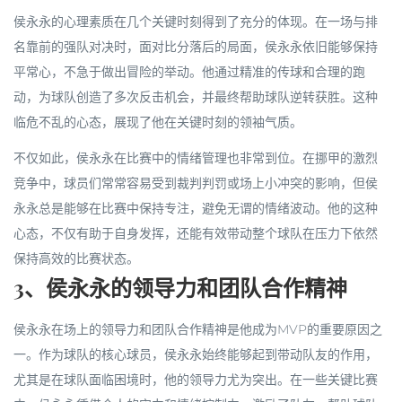
侯永永的心理素质在几个关键时刻得到了充分的体现。在一场与排
名靠前的强队对决时，面对比分落后的局面，侯永永依旧能够保持
平常心，不急于做出冒险的举动。他通过精准的传球和合理的跑
动，为球队创造了多次反击机会，并最终帮助球队逆转获胜。这种
临危不乱的心态，展现了他在关键时刻的领袖气质。
不仅如此，侯永永在比赛中的情绪管理也非常到位。在挪甲的激烈
竞争中，球员们常常容易受到裁判判罚或场上小冲突的影响，但侯
永永总是能够在比赛中保持专注，避免无谓的情绪波动。他的这种
心态，不仅有助于自身发挥，还能有效带动整个球队在压力下依然
保持高效的比赛状态。
3、侯永永的领导力和团队合作精神
侯永永在场上的领导力和团队合作精神是他成为MVP的重要原因之
一。作为球队的核心球员，侯永永始终能够起到带动队友的作用，
尤其是在球队面临困境时，他的领导力尤为突出。在一些关键比赛