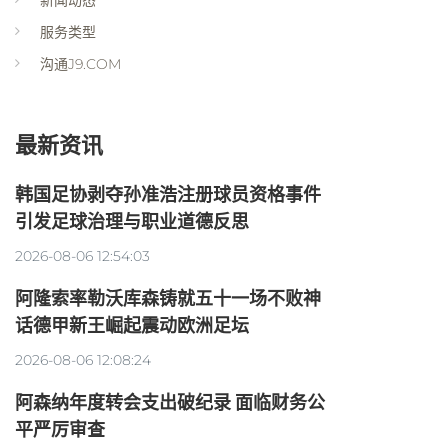
新闻动态
服务类型
沟通J9.COM
最新资讯
韩国足协剥夺孙准浩注册球员资格事件
引发足球治理与职业道德反思
2026-08-06 12:54:03
阿隆索率勒沃库森铸就五十一场不败神
话德甲新王崛起震动欧洲足坛
2026-08-06 12:08:24
阿森纳年度转会支出破纪录 面临财务公
平严厉审查