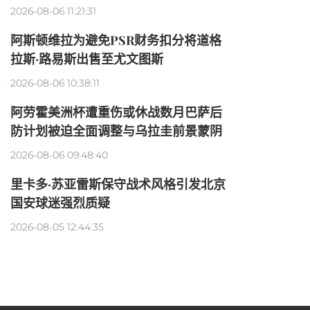
2026-08-06 11:21:31
阿斯顿维拉为避免PSR财务扣分将道格
拉斯·路易斯出售至尤文图斯
2026-08-06 10:38:11
阿劳霍美洲杯遭重伤或休战数月巴萨后
防计划被迫全面调整与乌拉圭前景蒙阴
2026-08-06 09:48:40
里卡多·苏亚雷斯保守战术风格引发北京
国安球迷强烈质疑
2026-08-05 12:44:35