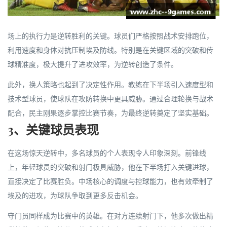
场上的执行力是逆转胜利的关键。球员们严格按照战术安排跑位，
利用速度和身体对抗压制埃及防线。特别是在关键区域的突破和传
球精准度，极大提升了进攻效率，为逆转创造了条件。
此外，换人策略也起到了决定性作用。教练在下半场引入速度型和
技术型球员，使球队在攻防转换中更具威胁。通过合理轮换与战术
配合，民主刚果逐步掌控比赛节奏，为最终逆转奠定了坚实基础。
3、关键球员表现
在这场惊天逆转中，多名球员的个人表现令人印象深刻。前锋线
上，年轻球员的突破和射门极具威胁，他在下半场打入关键进球，
直接决定了比赛胜负。中场核心的调度与控球能力，也有效牵制了
埃及的进攻，为球队争取到更多反击机会。
守门员同样成为比赛中的英雄。在对方连续射门下，他多次做出精