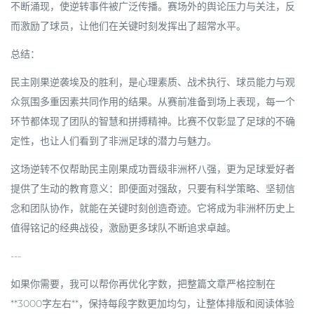
不断涌现，使逆转事件被广泛传播。赛场外的舆论压力与关注，反
而激励了球员，让他们在关键时刻发挥出了超常水平。
总结：
民主刚果逆袭埃及的胜利，是心理素质、战术执行、球员能力与观
众氛围多重因素共同作用的结果。从赛前准备到场上表现，每一个
环节都体现了团队的智慧和拼搏精神。比赛不仅彰显了足球的不确
定性，也让人们看到了非洲足球的潜力与魅力。
这场逆转不仅帮助民主刚果成功晋级非洲杯八强，更为足球爱好者
提供了生动的教育意义：即便面对强敌，只要有科学策略、坚韧信
念和团队协作，就能在关键时刻创造奇迹。它将成为非洲杯历史上
值得铭记的经典战役，激励更多球队不断追求卓越。
---
如果你需要，我可以帮你再优化字数，把整篇文章严格控制在
**3000字左右**，保持每段字数更加均匀，让整体排版和阅读体验