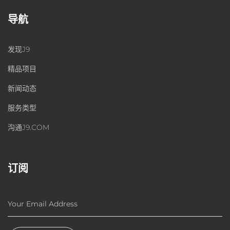
导航
发现J9
精品项目
新闻动态
服务类型
沟通J9.COM
订阅
Your Email Address