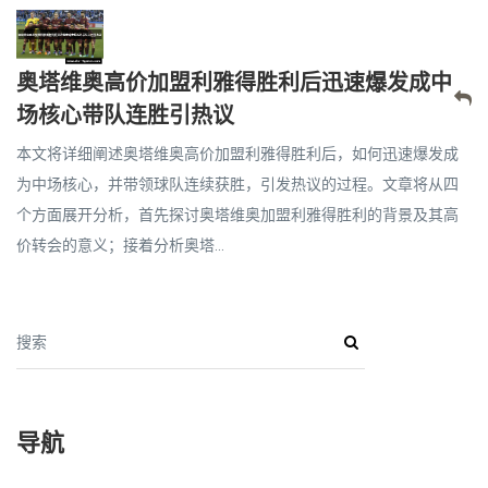
奥塔维奥高价加盟利雅得胜利后迅速爆发成中
场核心带队连胜引热议
本文将详细阐述奥塔维奥高价加盟利雅得胜利后，如何迅速爆发成
为中场核心，并带领球队连续获胜，引发热议的过程。文章将从四
个方面展开分析，首先探讨奥塔维奥加盟利雅得胜利的背景及其高
价转会的意义；接着分析奥塔...
搜索
导航