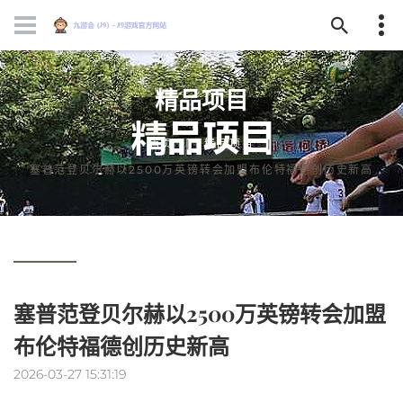
精品项目
首页
精品项目
塞普范登贝尔赫以2500万英镑转会加盟布伦特福德创历史新高
塞普范登贝尔赫以2500万英镑转会加盟
布伦特福德创历史新高
2026-03-27 15:31:19