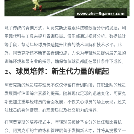
除了传统的青训方式，阿贾克斯还紧跟科技和数据分析的发展，利
用现代科技工具来提升青训质量。俱乐部通过视频分析、数据统计
等手段，帮助年轻球员快速提升比赛的战术理解和技术水平。此
外，阿贾克斯还不断完善青训设施，力求为年轻球员提供最先进的
训练环境和最专业的指导，确保每位球员都能在最佳条件下成长。
2、球员培养：新生代力量的崛起
阿贾克斯的球员培养理念不仅仅停留在青训阶段，其职业队的球员
发展同样注重综合素质的提高。随着现代足球的迅速变化，阿贾克
斯更加注重年轻球员的全面发展，不仅关心球员的场上表现，还关
注球员的身体健康、心理素质以及社交能力的培养。
在阿贾克斯的培养模式中，年轻球员被给予充分的信任和比赛机
会。阿贾克斯的主教练和管理层善于发掘新人才，并将其提拔至一