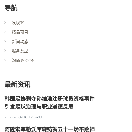
导航
发现J9
精品项目
新闻动态
服务类型
沟通J9.COM
最新资讯
韩国足协剥夺孙准浩注册球员资格事件
引发足球治理与职业道德反思
2026-08-06 12:54:03
阿隆索率勒沃库森铸就五十一场不败神