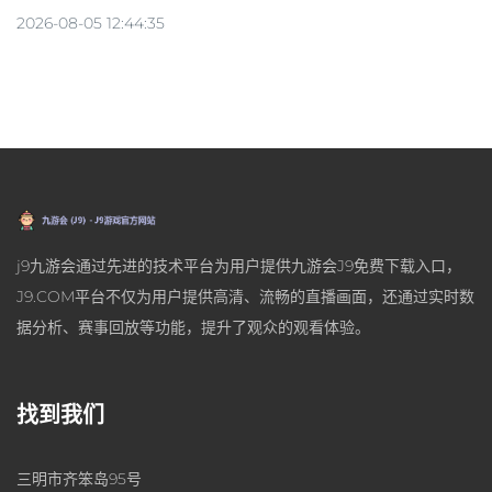
2026-08-05 12:44:35
j9九游会通过先进的技术平台为用户提供九游会J9免费下载入口，
J9.COM平台不仅为用户提供高清、流畅的直播画面，还通过实时数
据分析、赛事回放等功能，提升了观众的观看体验。
找到我们
三明市齐笨岛95号