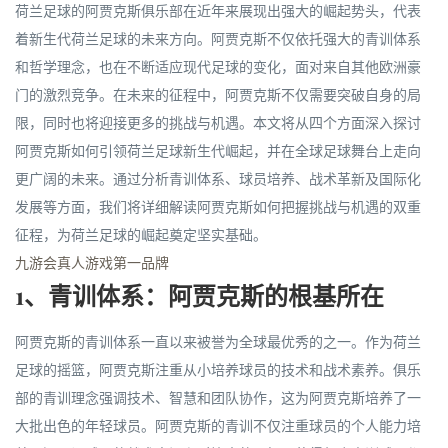
荷兰足球的阿贾克斯俱乐部在近年来展现出强大的崛起势头，代表
着新生代荷兰足球的未来方向。阿贾克斯不仅依托强大的青训体系
和哲学理念，也在不断适应现代足球的变化，面对来自其他欧洲豪
门的激烈竞争。在未来的征程中，阿贾克斯不仅需要突破自身的局
限，同时也将迎接更多的挑战与机遇。本文将从四个方面深入探讨
阿贾克斯如何引领荷兰足球新生代崛起，并在全球足球舞台上走向
更广阔的未来。通过分析青训体系、球员培养、战术革新及国际化
发展等方面，我们将详细解读阿贾克斯如何把握挑战与机遇的双重
征程，为荷兰足球的崛起奠定坚实基础。
九游会真人游戏第一品牌
1、青训体系：阿贾克斯的根基所在
阿贾克斯的青训体系一直以来被誉为全球最优秀的之一。作为荷兰
足球的摇篮，阿贾克斯注重从小培养球员的技术和战术素养。俱乐
部的青训理念强调技术、智慧和团队协作，这为阿贾克斯培养了一
大批出色的年轻球员。阿贾克斯的青训不仅注重球员的个人能力培