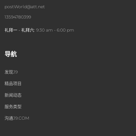
postWorld@att.net
13594780399
礼拜一 - 礼拜六:
9:30 am - 6:00 pm
导航
发现J9
精品项目
新闻动态
服务类型
沟通J9.COM