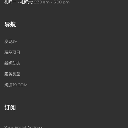
礼拜一 - 礼拜六:
9:30 am - 6:00 pm
导航
发现J9
精品项目
新闻动态
服务类型
沟通J9.COM
订阅
Your Email Address