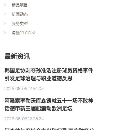
精品项目
新闻动态
服务类型
沟通J9.COM
最新资讯
韩国足协剥夺孙准浩注册球员资格事件
引发足球治理与职业道德反思
2026-08-06 12:54:03
阿隆索率勒沃库森铸就五十一场不败神
话德甲新王崛起震动欧洲足坛
2026-08-06 12:08:24