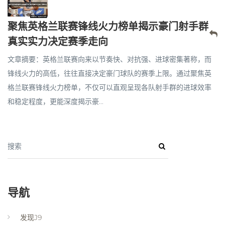
聚焦英格兰联赛锋线火力榜单揭示豪门射手群
真实实力决定赛季走向
文章摘要：英格兰联赛向来以节奏快、对抗强、进球密集著称，而
锋线火力的高低，往往直接决定豪门球队的赛季上限。通过聚焦英
格兰联赛锋线火力榜单，不仅可以直观呈现各队射手群的进球效率
和稳定程度，更能深度揭示豪...
搜索
导航
发现J9