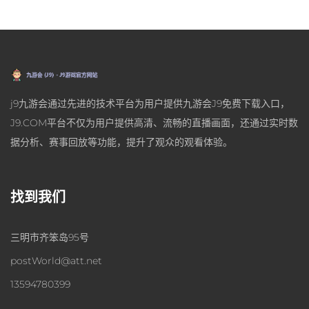
j9九游会通过先进的技术平台为用户提供九游会J9免费下载入口，
J9.COM平台不仅为用户提供高清、流畅的直播画面，还通过实时数
据分析、赛事回放等功能，提升了观众的观看体验。
找到我们
三明市齐笨岛95号
postWorld@att.net
13594780399