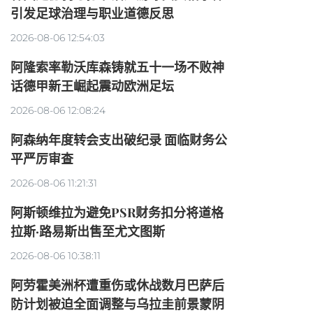
引发足球治理与职业道德反思
2026-08-06 12:54:03
阿隆索率勒沃库森铸就五十一场不败神
话德甲新王崛起震动欧洲足坛
2026-08-06 12:08:24
阿森纳年度转会支出破纪录 面临财务公
平严厉审查
2026-08-06 11:21:31
阿斯顿维拉为避免PSR财务扣分将道格
拉斯·路易斯出售至尤文图斯
2026-08-06 10:38:11
阿劳霍美洲杯遭重伤或休战数月巴萨后
防计划被迫全面调整与乌拉圭前景蒙阴