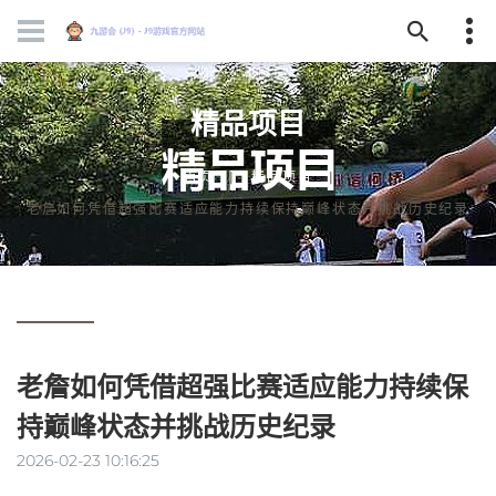
精品项目
首页
精品项目
老詹如何凭借超强比赛适应能力持续保持巅峰状态并挑战历史纪录
老詹如何凭借超强比赛适应能力持续保
持巅峰状态并挑战历史纪录
2026-02-23 10:16:25