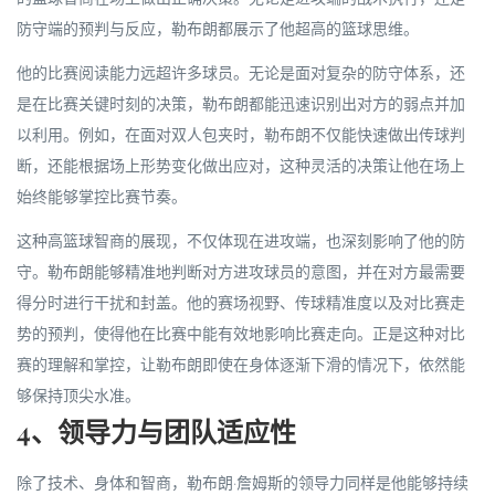
防守端的预判与反应，勒布朗都展示了他超高的篮球思维。
他的比赛阅读能力远超许多球员。无论是面对复杂的防守体系，还
是在比赛关键时刻的决策，勒布朗都能迅速识别出对方的弱点并加
以利用。例如，在面对双人包夹时，勒布朗不仅能快速做出传球判
断，还能根据场上形势变化做出应对，这种灵活的决策让他在场上
始终能够掌控比赛节奏。
这种高篮球智商的展现，不仅体现在进攻端，也深刻影响了他的防
守。勒布朗能够精准地判断对方进攻球员的意图，并在对方最需要
得分时进行干扰和封盖。他的赛场视野、传球精准度以及对比赛走
势的预判，使得他在比赛中能有效地影响比赛走向。正是这种对比
赛的理解和掌控，让勒布朗即使在身体逐渐下滑的情况下，依然能
够保持顶尖水准。
4、领导力与团队适应性
除了技术、身体和智商，勒布朗·詹姆斯的领导力同样是他能够持续