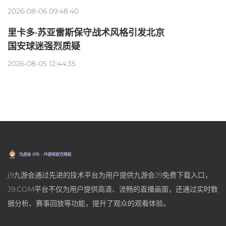
2026-08-06 09:48:40
里卡多·苏亚雷斯保守战术风格引发北京
国安球迷强烈质疑
2026-08-05 12:44:35
j9九游会通过先进的技术平台为用户提供九游会J9免费下载入口，
J9.COM平台不仅为用户提供高清、流畅的直播画面，还通过实时数
据分析、赛事回放等功能，提升了观众的观看体验。