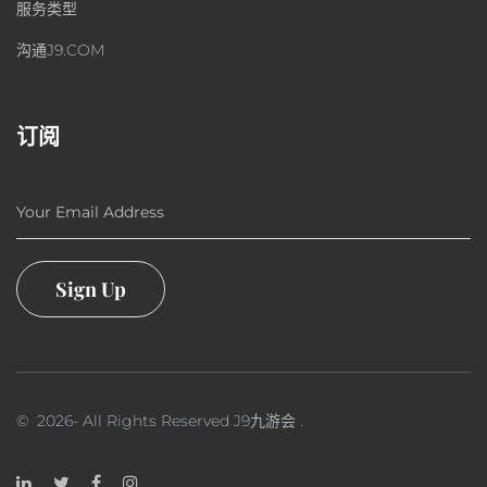
服务类型
沟通J9.COM
订阅
Your Email Address
Sign Up
©
2026
- All Rights Reserved
J9九游会
.