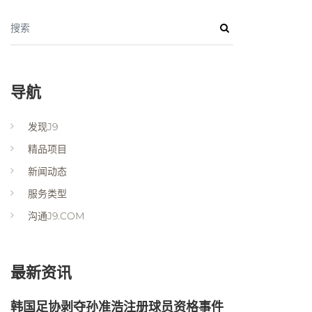
搜索
导航
发现J9
精品项目
新闻动态
服务类型
沟通J9.COM
最新资讯
韩国足协剥夺孙准浩注册球员资格事件