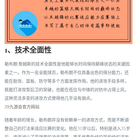
1、技术全面性
勒布朗·詹姆斯的技术全面性是他能够长时间保持巅峰状态的关键因
素之一。作为一名全能球员，勒布朗不仅具备出色的得分能力，还
能在助攻、篮板、防守等多个方面发挥作用。他的进攻手段多样，
既能打进攻型后卫的突破，也能在低位与中锋的对抗中占得上风，
这种灵活多变的进攻方式使得他几乎没有弱点。
J9九游会官方网站
随着年龄的增长，勒布朗并没有依赖单一的进攻方式，而是不断调
整自己的打法来适应比赛的变化。他在30岁以后，特别是进入35岁
后，逐渐减少了高强度的冲击篮筐，更多依靠外线投篮和组织进攻