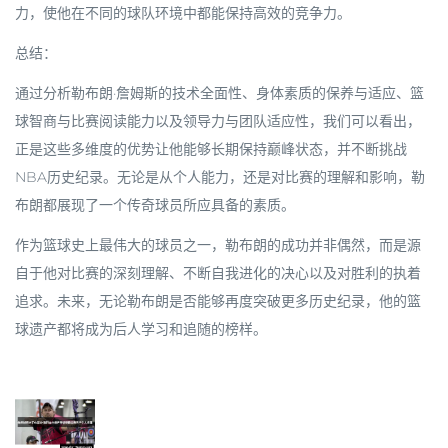
力，使他在不同的球队环境中都能保持高效的竞争力。
总结：
通过分析勒布朗·詹姆斯的技术全面性、身体素质的保养与适应、篮
球智商与比赛阅读能力以及领导力与团队适应性，我们可以看出，
正是这些多维度的优势让他能够长期保持巅峰状态，并不断挑战
NBA历史纪录。无论是从个人能力，还是对比赛的理解和影响，勒
布朗都展现了一个传奇球员所应具备的素质。
作为篮球史上最伟大的球员之一，勒布朗的成功并非偶然，而是源
自于他对比赛的深刻理解、不断自我进化的决心以及对胜利的执着
追求。未来，无论勒布朗是否能够再度突破更多历史纪录，他的篮
球遗产都将成为后人学习和追随的榜样。