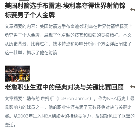
美国射箭选手布雷迪·埃利森夺得世界射箭锦
标赛男子个人金牌
文章摘要的内容：美国射箭选手布雷迪·埃利森在世界射箭锦标赛上
勇夺男子个人金牌，展现了他卓越的技艺和顽强的竞技精神。本文
从历史背景、比赛过程、技术特点和影响分析四个方面详细阐述了
这一壮举，揭示了他在射箭...
老詹职业生涯中的经典对决与关键比赛回顾
文章摘要：勒布朗·詹姆斯（LeBron James），作为NBA历史上最
具影响力的球员之一，他的职业生涯充满了无数经典对决与关键比
赛。从2003年进入NBA到如今的持续竞争力，詹姆斯见证了联盟的
变迁，...