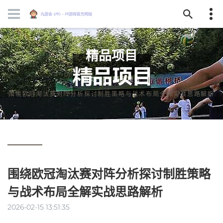
精品项目
首页
精品项目
围绕欧冠淘汰赛对阵分析探讨制胜策略与战术布局全解实战思路解析
围绕欧冠淘汰赛对阵分析探讨制胜策略
与战术布局全解实战思路解析
2026-02-15 13:51:35