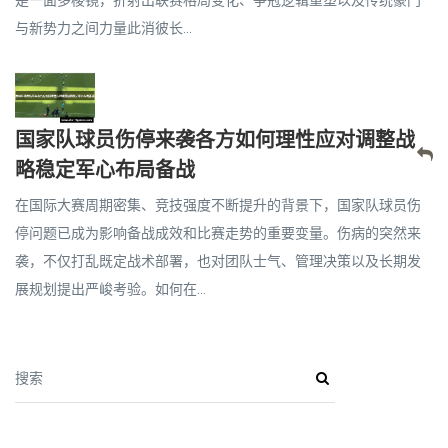
与新势力之间力量此消彼长...
国家队球员伤停来袭各方如何理性应对调整战
略稳定军心布局备战
在国际大赛周期密集、竞技强度不断提升的背景下，国家队球员伤
停问题已成为影响备战成效和比赛走势的重要变量。伤病的突然来
袭，不仅打乱既定战术部署，也对团队士气、管理决策以及长期发
展规划提出严峻考验。如何在...
搜索