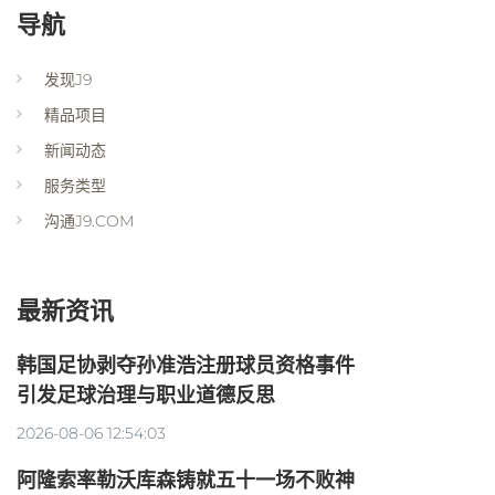
导航
发现J9
精品项目
新闻动态
服务类型
沟通J9.COM
最新资讯
韩国足协剥夺孙准浩注册球员资格事件
引发足球治理与职业道德反思
2026-08-06 12:54:03
阿隆索率勒沃库森铸就五十一场不败神