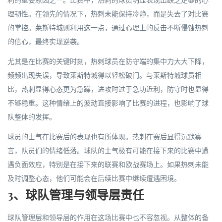
利的重要原因之一。比赛中，热刺的球员明显表现出缺乏足够的心
理韧性。在领先的情况下，热刺未能保持冷静，而是失去了对比赛
的掌控。莱斯特城则利用这一点，通过心理上的反击不断侵蚀热刺
的信心，最终实现逆袭。
尤其是在比赛的关键时刻，热刺球员在防守端的集中力大大下降，
频频出现失误，导致莱斯特城得以轻松破门。与莱斯特城球员相
比，热刺显得心态更为急躁，进攻时过于急功近利，防守时也显得
不够稳重。这种情绪上的波动直接影响了比赛的进程，也影响了球
队整体的发挥。
球员的士气在比赛后的表现也有所体现。热刺在赛后显得沉默寡
言，队员们的情绪低落。球队的士气极有可能在接下来的比赛中遭
遇负面效应，特别是在接下来的联赛和欧战赛场上。如果热刺未能
及时调整心态，他们可能会在后续比赛中继续遭遇困境。
3、球队管理与领导层责任
球队管理层和领导层的作用在这场比赛中也不容忽视。从整体的备