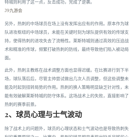
特城则利用了这一点，反击成功，完成了逆袭。
J9九游会
另外，热刺的中场球员在场上没有发挥出应有的作用。原本作为球
队进攻枢纽的中场球员，未能在关键时刻为球队提供有效的传球支
持，使得热刺的进攻失去了流畅性。莱斯特城则通过高效的压迫战
术和精准的传球，频繁打破热刺的防线，最终导致他们陷入被动局
面。
此外，热刺主教练在战术调整方面也显得迟缓。在比赛进行到下半
场，球队落后后，尽管主帅尝试做出几次人员调整，但这些调整未
能及时起到扭转局势的作用。热刺的换人策略明显缺乏针对性，未
能有效破解莱斯特城的防守体系。这场战术上的失败，直接影响了
热刺的赛季前景。
2、球员心理与士气波动
除了战术上的问题外，球员的心理状态和士气波动也是导致热刺失