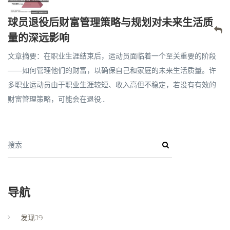
球员退役后财富管理策略与规划对未来生活质
量的深远影响
文章摘要：在职业生涯结束后，运动员面临着一个至关重要的阶段
——如何管理他们的财富，以确保自己和家庭的未来生活质量。许
多职业运动员由于职业生涯较短、收入高但不稳定，若没有有效的
财富管理策略，可能会在退役...
搜索
导航
发现J9