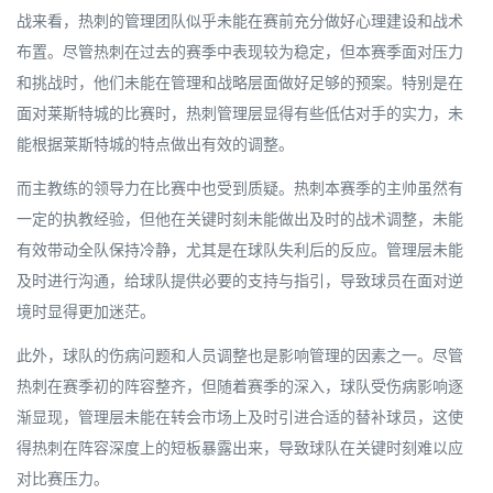
战来看，热刺的管理团队似乎未能在赛前充分做好心理建设和战术
布置。尽管热刺在过去的赛季中表现较为稳定，但本赛季面对压力
和挑战时，他们未能在管理和战略层面做好足够的预案。特别是在
面对莱斯特城的比赛时，热刺管理层显得有些低估对手的实力，未
能根据莱斯特城的特点做出有效的调整。
而主教练的领导力在比赛中也受到质疑。热刺本赛季的主帅虽然有
一定的执教经验，但他在关键时刻未能做出及时的战术调整，未能
有效带动全队保持冷静，尤其是在球队失利后的反应。管理层未能
及时进行沟通，给球队提供必要的支持与指引，导致球员在面对逆
境时显得更加迷茫。
此外，球队的伤病问题和人员调整也是影响管理的因素之一。尽管
热刺在赛季初的阵容整齐，但随着赛季的深入，球队受伤病影响逐
渐显现，管理层未能在转会市场上及时引进合适的替补球员，这使
得热刺在阵容深度上的短板暴露出来，导致球队在关键时刻难以应
对比赛压力。