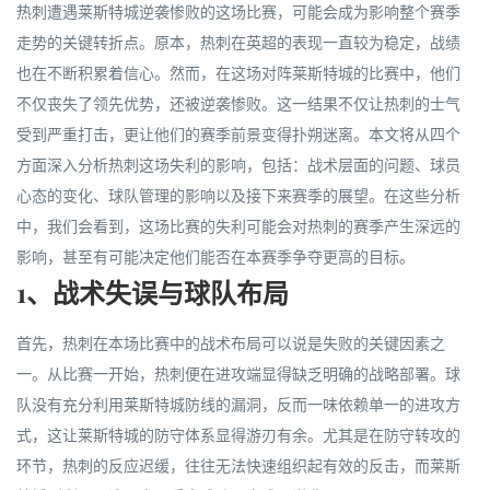
热刺遭遇莱斯特城逆袭惨败的这场比赛，可能会成为影响整个赛季
走势的关键转折点。原本，热刺在英超的表现一直较为稳定，战绩
也在不断积累着信心。然而，在这场对阵莱斯特城的比赛中，他们
不仅丧失了领先优势，还被逆袭惨败。这一结果不仅让热刺的士气
受到严重打击，更让他们的赛季前景变得扑朔迷离。本文将从四个
方面深入分析热刺这场失利的影响，包括：战术层面的问题、球员
心态的变化、球队管理的影响以及接下来赛季的展望。在这些分析
中，我们会看到，这场比赛的失利可能会对热刺的赛季产生深远的
影响，甚至有可能决定他们能否在本赛季争夺更高的目标。
1、战术失误与球队布局
首先，热刺在本场比赛中的战术布局可以说是失败的关键因素之
一。从比赛一开始，热刺便在进攻端显得缺乏明确的战略部署。球
队没有充分利用莱斯特城防线的漏洞，反而一味依赖单一的进攻方
式，这让莱斯特城的防守体系显得游刃有余。尤其是在防守转攻的
环节，热刺的反应迟缓，往往无法快速组织起有效的反击，而莱斯