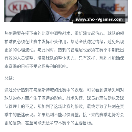
热刺需要在接下来的比赛中调整战术，重新建立起信心。球队的领
袖球员必须在比赛中发挥带头作用，帮助全队稳定情绪，避免出现
更多的心理波动。与此同时，热刺的管理层也必须在赛季中期做出
有效的人员调整，增强球队的整体实力。只有这样，热刺才能确保
本赛季的目标不受这场失利的影响。
总结：
通过分析热刺在与莱斯特城的比赛中的表现，可以看到这场失利对
球队的各方面产生了深远的影响。战术失误、球员心理波动以及球
队管理上的不足，都加剧了这场比赛的惨败，最终导致了热刺在赛
季中的低迷表现。如果热刺不能尽快调整，接下来的赛季走势将会
更加复杂，甚至可能无法争夺本赛季的主要目标。