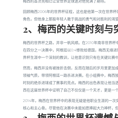
梅西的首次亮相已让全世界足球迷对他充满了期待。
回顾梅西2006年的世界杯征程，这也是他第一次在世界
角色，但他身上那股年轻人敢于挑战的勇气和对胜利的渴
2、梅西的关键时刻与
梅西的世界杯之路，并非一帆风顺。在2010年南非世界
在四分之一决赛中，阿根廷以0:4惨败给德国，梅西无缘
界杯生涯中一个深刻的教训，让他意识到只有在关键比赛
然而，梅西并没有被挫折击倒，反而在随后的岁月里更加成
领袖气质，带领阿根廷一路杀进决赛。在小组赛中，梅西
时刻的绝杀进球成了赛事的亮点。梅西的出色表现让他当
西在这届世界杯中证明了自己不仅仅是一个天才，更是一
2014年，梅西在世界杯中的表现无疑是他职业生涯的一
核心和主心骨。尽管他在决赛中未能如愿捧起大力神杯，
3、梅西的世界杯遗憾