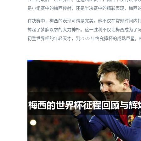
是小组赛中的梅西传射，还是半决赛中的精彩表现，梅西
在决赛中，梅西的表现可谓是完美。他不仅在常规时间内打
捧起了梦寐以求的大力神杯。这一胜利不仅让梅西成为了阿
初登世界杯的年轻天才，到2022年终究捧杯的成熟巨星