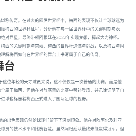
路堪称传奇。在过去的四届世界杯中，梅西的表现不仅让全球球迷为
回顾梅西的世界杯征程，分析他在每一届世界杯中的关键时刻与表
绝对巨星，最终带领阿根廷在2022年实现梦想，捧起大力神杯。
、梅西的关键时刻与突破、梅西的世界杯遗憾与挑战，以及梅西与阿
地理解梅西如何在世界杯的舞台上书写属于自己的传奇。
舞台
对于这位年轻的天才球员来说，这不仅仅是一次普通的比赛，而是他
完全属于梅西，但他在对阵塞黑的比赛中替补登场，并迅速证明了自
一进球也标志着梅西正式进入了国际足球的视野。
但他的出色表现仍然给球迷们留下了深刻印象。他在对阵阿尔及利亚
级球员的技术水平和比赛智慧。虽然阿根廷队最终未能赢得冠军，但