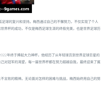
根廷足球的复兴和坚持。梅西通过自己的不懈努力，不仅实现了个人
届世界杯的成功，不仅是梅西足球生涯的终极完美，也是世界足球历
2022年终于捧起大力神杯，他经历了从年轻球员到世界足球巨星的
自己对冠军的渴望，每一届世界杯都在努力超越自我，最终迎来了属
永不言败的精神。无论面对怎样的困难与挑战，梅西始终用自己的努