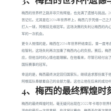
梅西的世界杯之路并非只有辉煌，也充满了遗憾与挑战。20
苦记忆。尤其是在2014年世界杯上，梅西几乎凭借一己之
打入一球，阿根廷无缘冠军。这场决赛的失利让梅西的内
军的一次机会。
更令人惋惜的是，梅西在2014年世界杯结束后，曾一度考
给智利，这场失利再次加重了梅西内心的负担。赛后，梅
应，但他当时的心情也能理解。在他看来，尽管已经付出
国际赛事的冠军。
幸运的是，梅西最终决定回归国家队，继续追求那份属于
阿根廷队奉献着自己的全部力量。这也让他在后来的成功
4、梅西的最终辉煌时
梅西的最终辉煌时刻，毫无疑问出现在2022年卡塔尔世
涯中的最后一次世界杯。在这届比赛中，梅西不仅再次带