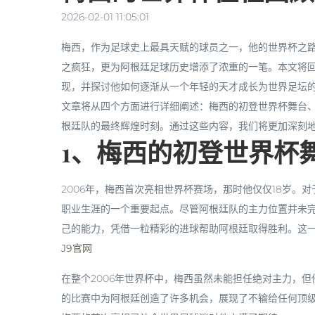
2026-02-01 11:05:01
梅西，作为足球史上最具天赋的球员之一，他的世界杯之
之疯狂，更为阿根廷足球历史增添了浓重的一笔。本文将
现，并探讨他如何逐渐从一个年轻的天才成长为世界足坛的
文章将从四个方面进行详细阐述：梅西的初登世界杯舞台
根廷队的最终辉煌时刻。通过这些内容，我们将更加深刻
1、梅西的初登世界杯
2006年，梅西首次亮相世界杯赛场，那时他仅仅18岁。
职业生涯的一个重要起点。尽管阿根廷队的主力位置并未
己的能力，凭借一粒精彩的进球帮助阿根廷取得胜利。这
J9官网
在整个2006年世界杯中，梅西虽然未能担任绝对主力，
的比赛中为阿根廷创造了许多机会，展现了不输给任何顶