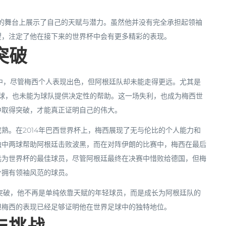
杯的舞台上展示了自己的天赋与潜力。虽然他并没有完全承担起领袖
望，注定了他在接下来的世界杯中会有更多精彩的表现。
突破
杯中，尽管梅西个人表现出色，但阿根廷队却未能走得更远。尤其是
进球，也未能为球队提供决定性的帮助。这一场失利，也成为梅西世
中取得突破，才能真正证明自己的伟大。
熟。在2014年巴西世界杯上，梅西展现了无与伦比的个人能力和
独中两球帮助阿根廷击败波黑，而在对阵伊朗的比赛中，梅西在最后
选为世界杯的最佳球员，尽管阿根廷最终在决赛中惜败给德国，但梅
个拥有领袖风范的球员。
次突破，他不再是单纯依靠天赋的年轻球员，而是成长为阿根廷队的
但梅西的表现已经足够证明他在世界足球中的独特地位。
与挑战