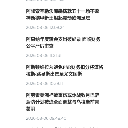
阿隆索率勒沃库森铸就五十一场不败
神话德甲新王崛起震动欧洲足坛
2026-08-06 12:08:24
阿森纳年度转会支出破纪录 面临财务
公平严厉审查
2026-08-06 11:21:31
阿斯顿维拉为避免PSR财务扣分将道格
拉斯·路易斯出售至尤文图斯
2026-08-06 10:38:11
阿劳霍美洲杯遭重伤或休战数月巴萨
后防计划被迫全面调整与乌拉圭前景
蒙阴
2026-08-06 09:48:40