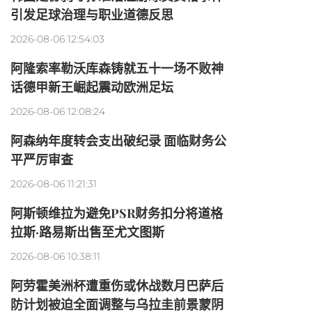
引发足球治理与职业道德反思
2026-08-06 12:54:03
阿隆索率勒沃库森铸就五十一场不败神
话德甲新王崛起震动欧洲足坛
2026-08-06 12:08:24
阿森纳年度转会支出破纪录 面临财务公
平严厉审查
2026-08-06 11:21:31
阿斯顿维拉为避免PSR财务扣分将道格
拉斯·路易斯出售至尤文图斯
2026-08-06 10:38:11
阿劳霍美洲杯遭重伤或休战数月巴萨后
防计划被迫全面调整与乌拉圭前景蒙阴