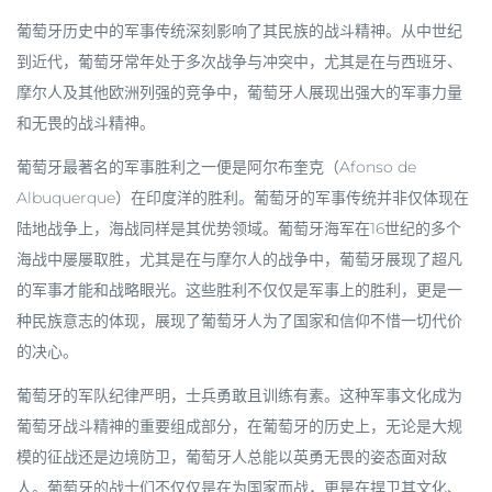
葡萄牙历史中的军事传统深刻影响了其民族的战斗精神。从中世纪
到近代，葡萄牙常年处于多次战争与冲突中，尤其是在与西班牙、
摩尔人及其他欧洲列强的竞争中，葡萄牙人展现出强大的军事力量
和无畏的战斗精神。
葡萄牙最著名的军事胜利之一便是阿尔布奎克（Afonso de
Albuquerque）在印度洋的胜利。葡萄牙的军事传统并非仅体现在
陆地战争上，海战同样是其优势领域。葡萄牙海军在16世纪的多个
海战中屡屡取胜，尤其是在与摩尔人的战争中，葡萄牙展现了超凡
的军事才能和战略眼光。这些胜利不仅仅是军事上的胜利，更是一
种民族意志的体现，展现了葡萄牙人为了国家和信仰不惜一切代价
的决心。
葡萄牙的军队纪律严明，士兵勇敢且训练有素。这种军事文化成为
葡萄牙战斗精神的重要组成部分，在葡萄牙的历史上，无论是大规
模的征战还是边境防卫，葡萄牙人总能以英勇无畏的姿态面对敌
人。葡萄牙的战士们不仅仅是在为国家而战，更是在捍卫其文化、