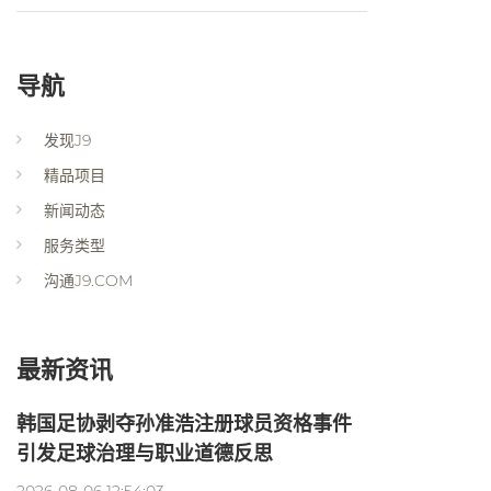
导航
发现J9
精品项目
新闻动态
服务类型
沟通J9.COM
最新资讯
韩国足协剥夺孙准浩注册球员资格事件
引发足球治理与职业道德反思