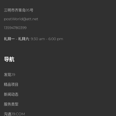
三明市齐笨岛95号
postWorld@att.net
13594780399
礼拜一 - 礼拜六:
9:30 am - 6:00 pm
导航
发现J9
精品项目
新闻动态
服务类型
沟通J9.COM