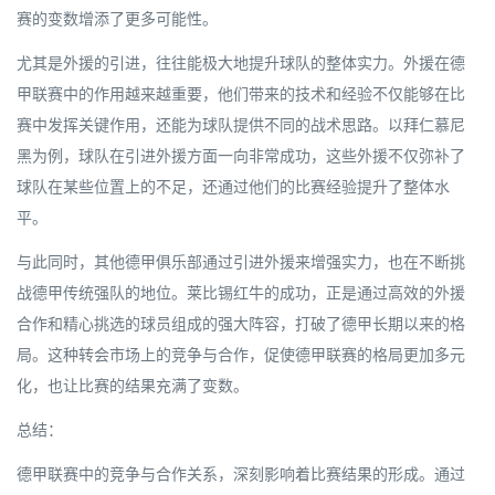
赛的变数增添了更多可能性。
尤其是外援的引进，往往能极大地提升球队的整体实力。外援在德
甲联赛中的作用越来越重要，他们带来的技术和经验不仅能够在比
赛中发挥关键作用，还能为球队提供不同的战术思路。以拜仁慕尼
黑为例，球队在引进外援方面一向非常成功，这些外援不仅弥补了
球队在某些位置上的不足，还通过他们的比赛经验提升了整体水
平。
与此同时，其他德甲俱乐部通过引进外援来增强实力，也在不断挑
战德甲传统强队的地位。莱比锡红牛的成功，正是通过高效的外援
合作和精心挑选的球员组成的强大阵容，打破了德甲长期以来的格
局。这种转会市场上的竞争与合作，促使德甲联赛的格局更加多元
化，也让比赛的结果充满了变数。
总结：
德甲联赛中的竞争与合作关系，深刻影响着比赛结果的形成。通过