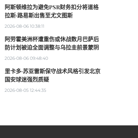
阿斯顿维拉为避免PSR财务扣分将道格
拉斯·路易斯出售至尤文图斯
2026-08-06 10:38:11
阿劳霍美洲杯遭重伤或休战数月巴萨后
防计划被迫全面调整与乌拉圭前景蒙阴
2026-08-06 09:48:40
里卡多·苏亚雷斯保守战术风格引发北京
国安球迷强烈质疑
2026-08-05 12:44:35