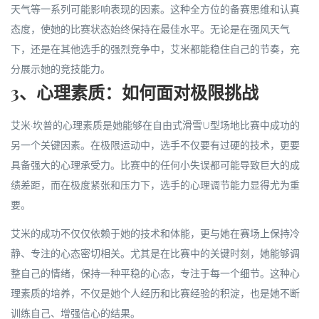
天气等一系列可能影响表现的因素。这种全方位的备赛思维和认真
态度，使她的比赛状态始终保持在最佳水平。无论是在强风天气
下，还是在其他选手的强烈竞争中，艾米都能稳住自己的节奏，充
分展示她的竞技能力。
3、心理素质：如何面对极限挑战
艾米·坎普的心理素质是她能够在自由式滑雪U型场地比赛中成功的
另一个关键因素。在极限运动中，选手不仅要有过硬的技术，更要
具备强大的心理承受力。比赛中的任何小失误都可能导致巨大的成
绩差距，而在极度紧张和压力下，选手的心理调节能力显得尤为重
要。
艾米的成功不仅仅依赖于她的技术和体能，更与她在赛场上保持冷
静、专注的心态密切相关。尤其是在比赛中的关键时刻，她能够调
整自己的情绪，保持一种平稳的心态，专注于每一个细节。这种心
理素质的培养，不仅是她个人经历和比赛经验的积淀，也是她不断
训练自己、增强信心的结果。