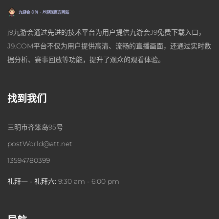
j9九游会通过先进的技术平台为用户提供九游会J9免费下载入口，
J9.COM平台不仅为用户提供高清、流畅的直播画面，还通过实时数
据分析、赛事回放等功能，提升了观众的观看体验。
找到我们
三明市齐笨岛95号
postWorld@att.net
13594780399
礼拜一 - 礼拜六:
9:30 am - 6:00 pm