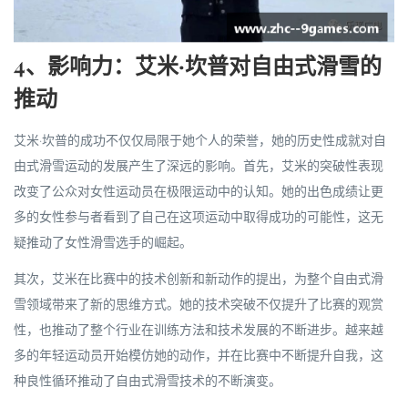
4、影响力：艾米·坎普对自由式滑雪的
推动
艾米·坎普的成功不仅仅局限于她个人的荣誉，她的历史性成就对自
由式滑雪运动的发展产生了深远的影响。首先，艾米的突破性表现
改变了公众对女性运动员在极限运动中的认知。她的出色成绩让更
多的女性参与者看到了自己在这项运动中取得成功的可能性，这无
疑推动了女性滑雪选手的崛起。
其次，艾米在比赛中的技术创新和新动作的提出，为整个自由式滑
雪领域带来了新的思维方式。她的技术突破不仅提升了比赛的观赏
性，也推动了整个行业在训练方法和技术发展的不断进步。越来越
多的年轻运动员开始模仿她的动作，并在比赛中不断提升自我，这
种良性循环推动了自由式滑雪技术的不断演变。