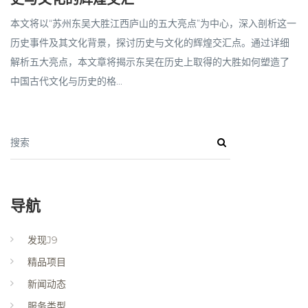
本文将以“苏州东吴大胜江西庐山的五大亮点”为中心，深入剖析这一
历史事件及其文化背景，探讨历史与文化的辉煌交汇点。通过详细
解析五大亮点，本文章将揭示东吴在历史上取得的大胜如何塑造了
中国古代文化与历史的格...
搜索
导航
发现J9
精品项目
新闻动态
服务类型