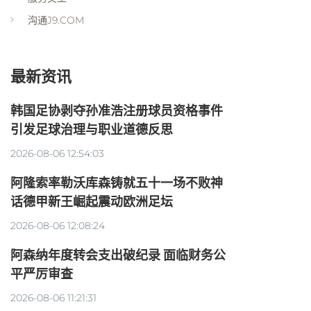
沟通J9.COM
最新资讯
韩国足协剥夺孙准浩注册球员资格事件
引发足球治理与职业道德反思
2026-08-06 12:54:03
阿隆索率勒沃库森铸就五十一场不败神
话德甲新王崛起震动欧洲足坛
2026-08-06 12:08:24
阿森纳年度转会支出破纪录 面临财务公
平严厉审查
2026-08-06 11:21:31