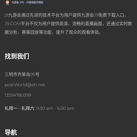
j9九游会通过先进的技术平台为用户提供九游会J9免费下载入口，
J9.COM平台不仅为用户提供高清、流畅的直播画面，还通过实时数
据分析、赛事回放等功能，提升了观众的观看体验。
找到我们
三明市齐笨岛95号
postWorld@att.net
13594780399
礼拜一 - 礼拜六:
9:30 am - 6:00 pm
导航