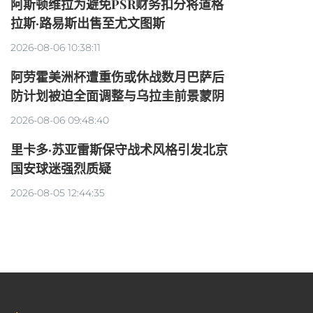
阿斯顿维拉为避免PSR财务扣分将道格
拉斯·路易斯出售至尤文图斯
2026-08-06 10:38:11
阿劳霍美洲杯遭重伤或休战数月巴萨后
防计划被迫全面调整与乌拉圭前景蒙阴
2026-08-06 09:48:40
里卡多·苏亚雷斯保守战术风格引发北京
国安球迷强烈质疑
2026-08-05 12:44:35