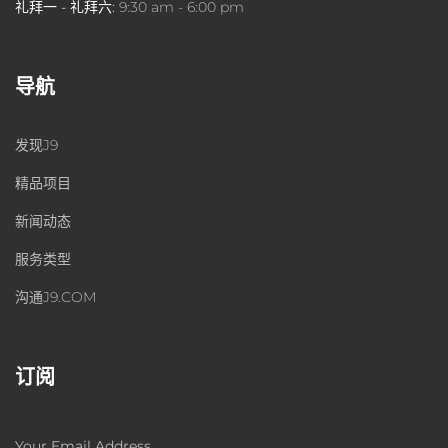
礼拜一 - 礼拜六:
9:30 am - 6:00 pm
导航
发现J9
精品项目
新闻动态
服务类型
沟通J9.COM
订阅
Your Email Address