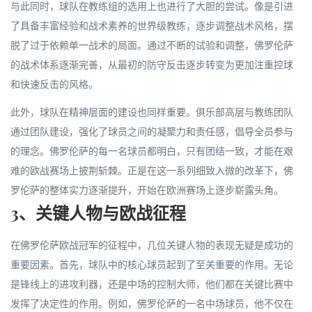
与此同时，球队在教练组的选用上也进行了大胆的尝试。像是引进
了具备丰富经验和战术素养的世界级教练，逐步调整战术风格，摆
脱了过于依赖单一战术的局面。通过不断的试验和调整，佛罗伦萨
的战术体系逐渐完善，从最初的防守反击逐步转变为更加注重控球
和快速反击的风格。
此外，球队在精神层面的建设也同样重要。俱乐部高层与教练团队
通过团队建设，强化了球员之间的凝聚力和责任感，倡导全员参与
的理念。佛罗伦萨的每一名球员都明白，只有团结一致，才能在艰
难的欧战赛场上披荆斩棘。正是在这一系列细致入微的改革下，佛
罗伦萨的整体实力逐渐提升，开始在欧洲赛场上逐步崭露头角。
3、关键人物与欧战征程
在佛罗伦萨欧战冠军的征程中，几位关键人物的表现无疑是成功的
重要因素。首先，球队中的核心球员起到了至关重要的作用。无论
是锋线上的进攻利器，还是中场的控制大师，他们都在关键比赛中
发挥了决定性的作用。例如，佛罗伦萨的一名中场球员，他不仅在