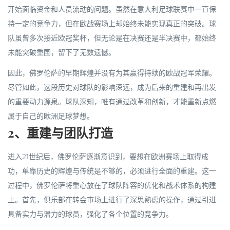
开始面临资金和人员流动的问题。虽然在意大利足球联赛中一直保
持一定的竞争力，但在欧战赛场上却始终未能实现真正的突破。球
队虽曾多次接近欧冠奖杯，但无论是在决赛还是半决赛中，都始终
未能突破重围，留下了无数遗憾。
因此，佛罗伦萨的早期辉煌并没有为其赢得持续的欧战冠军荣耀。
尽管如此，这段历史对球队的影响深远，成为后来的重建和再出发
的重要动力源泉。球队深知，唯有通过改革和创新，才能重新点燃
属于自己的欧洲足球梦想。
2、重建与团队打造
进入21世纪后，佛罗伦萨逐渐意识到，要想在欧洲赛场上取得成
功，单靠历史的辉煌与传统是不够的，必须进行全面的重建。这一
过程中，佛罗伦萨将重心放在了球队阵容的优化和战术体系的构建
上。首先，俱乐部在转会市场上进行了深思熟虑的操作，通过引进
具备实力与潜力的球员，强化了各个位置的竞争力。