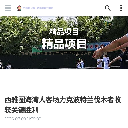
精品项目
首页
精品项目
西雅图海湾人客场力克波特兰伐木者收获关键胜利
西雅图海湾人客场力克波特兰伐木者收
获关键胜利
2026-07-09 11:39:09