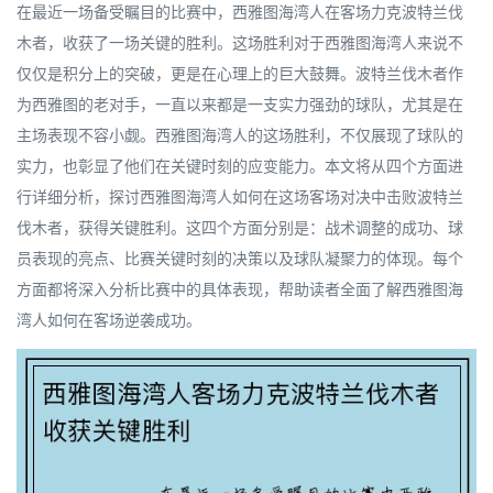
在最近一场备受瞩目的比赛中，西雅图海湾人在客场力克波特兰伐
木者，收获了一场关键的胜利。这场胜利对于西雅图海湾人来说不
仅仅是积分上的突破，更是在心理上的巨大鼓舞。波特兰伐木者作
为西雅图的老对手，一直以来都是一支实力强劲的球队，尤其是在
主场表现不容小觑。西雅图海湾人的这场胜利，不仅展现了球队的
实力，也彰显了他们在关键时刻的应变能力。本文将从四个方面进
行详细分析，探讨西雅图海湾人如何在这场客场对决中击败波特兰
伐木者，获得关键胜利。这四个方面分别是：战术调整的成功、球
员表现的亮点、比赛关键时刻的决策以及球队凝聚力的体现。每个
方面都将深入分析比赛中的具体表现，帮助读者全面了解西雅图海
湾人如何在客场逆袭成功。