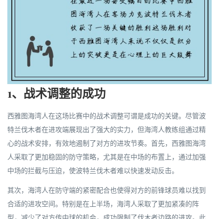
1、战术调整的成功
西雅图海湾人在这场比赛中的战术调整可谓是成功的关键。尽管波
特兰伐木者在进攻端展现出了强大的实力，但海湾人教练组通过精
心的战术安排，有效地遏制了对方的进攻节奏。首先，西雅图海湾
人采取了更加稳固的防守策略，尤其是在中场的布置上，通过加强
中场的拦截与压迫，使波特兰伐木者难以快速发动反击。
其次，海湾人在防守端的紧密配合也使得对方的前锋球员难以找到
合适的进攻空间。特别是在上半场，海湾人采取了更加紧凑的阵
型，减少了对方传中球的机会，成功限制了伐木者边路的进攻。此