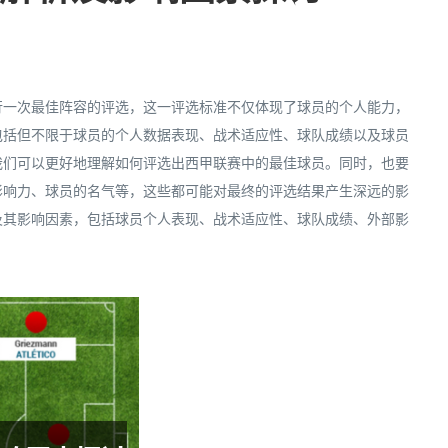
行一次最佳阵容的评选，这一评选标准不仅体现了球员的个人能力，
包括但不限于球员的个人数据表现、战术适应性、球队成绩以及球员
我们可以更好地理解如何评选出西甲联赛中的最佳球员。同时，也要
影响力、球员的名气等，这些都可能对最终的评选结果产生深远的影
及其影响因素，包括球员个人表现、战术适应性、球队成绩、外部影