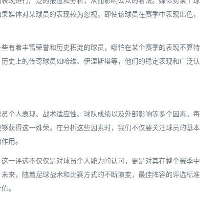
的表现进行广泛的报道和分析，从而影响公众的看法。媒体对某个球
如果媒体对某球员的表现较为忽视，即使该球员在赛季中表现出色，
一些有着丰富荣誉和历史积淀的球员，哪怕在某个赛季的表现不算特
。历史上的传奇球员如哈维、伊涅斯塔等，他们的稳定表现和广泛认
球员个人表现、战术适应性、球队成绩以及外部影响等多个因素。每
能够获得这一殊荣。在分析这些因素时，我们不仅要关注球员的基本
的作用。
，这一评选不仅仅是对球员个人能力的认可，更是对其在整个赛季中
。未来，随着足球战术和比赛方式的不断演变，最佳阵容的评选标准
价值。