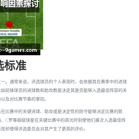
选标准
之一。通常来说，评选球员的个人表现时，会依据其在赛季中的进球
比如前锋球员的进球数和助攻数是决定其是否能够入选最佳阵容的关
力以及对比赛节奏的掌控。
员在比赛中的关键进球、助攻或是决定性的防守能够决定比赛的胜
西、C罗等超级球星在关键比赛中的高光时刻使他们屡次入选最佳阵
表现却使得评选委员会对其产生了更高的评价。