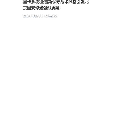
里卡多·苏亚雷斯保守战术风格引发北
京国安球迷强烈质疑
2026-08-05 12:44:35