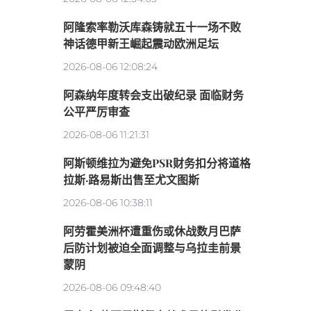
阿隆索率勒沃库森铸就五十一场不败
神话德甲新王崛起震动欧洲足坛
2026-08-06 12:08:24
阿森纳年度转会支出破纪录 面临财务
公平严厉审查
2026-08-06 11:21:31
阿斯顿维拉为避免PSR财务扣分将道格
拉斯·路易斯出售至尤文图斯
2026-08-06 10:38:11
阿劳霍美洲杯遭重伤或休战数月巴萨
后防计划被迫全面调整与乌拉圭前景
蒙阴
2026-08-06 09:48:40