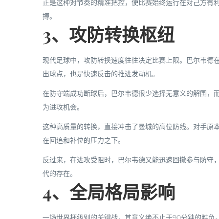
正是这种对节奏的精准把控，使比赛始终运行在对己方有
搏。
3、攻防转换枢纽
现代足球中，攻防转换速度往往决定比赛上限。巴尔韦德
出球点，也是快速反击的推进发动机。
在防守端成功断球后，巴尔韦德很少选择无意义的解围，
为进攻机会。
这种高质量的转换，直接冲击了曼城的高位防线。对手原
在回追和补位的压力之下。
反过来，在进攻受阻时，巴尔韦德又能迅速回撤参与防守
代的存在。
4、全局格局影响
一场世界杯级别的关键战，其意义绝不止于90分钟的胜负