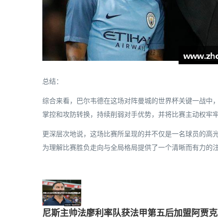
总结：
综合来看，巴尔韦德在这场对阵曼城的世界杯关键一战中
掌控和攻防转换，持续削弱对手优势，并将比赛主动权牢
更深层次地说，这场比赛所呈现的并不仅是一名球员的高
为理解比赛胜负走向与全局格局提供了一个清晰而有力的
尼斯主帅法廖利率队获法甲第五后加盟阿贾克