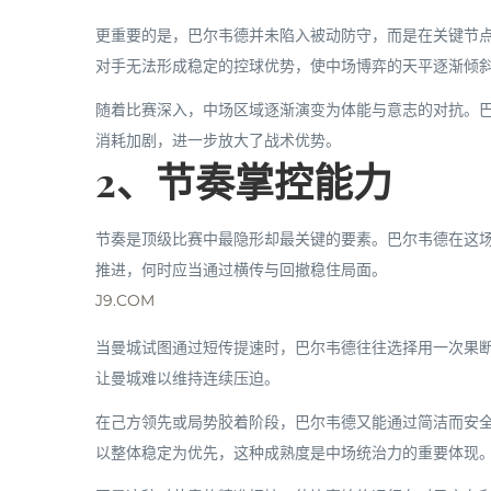
更重要的是，巴尔韦德并未陷入被动防守，而是在关键节
对手无法形成稳定的控球优势，使中场博弈的天平逐渐倾
随着比赛深入，中场区域逐渐演变为体能与意志的对抗。
消耗加剧，进一步放大了战术优势。
2、节奏掌控能力
节奏是顶级比赛中最隐形却最关键的要素。巴尔韦德在这
推进，何时应当通过横传与回撤稳住局面。
J9.COM
当曼城试图通过短传提速时，巴尔韦德往往选择用一次果
让曼城难以维持连续压迫。
在己方领先或局势胶着阶段，巴尔韦德又能通过简洁而安
以整体稳定为优先，这种成熟度是中场统治力的重要体现