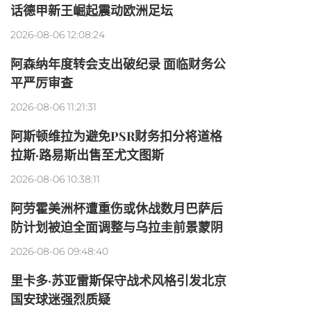
话德甲新王崛起震动欧洲足坛
2026-08-06 12:08:24
阿森纳年度转会支出破纪录 面临财务公
平严厉审查
2026-08-06 11:21:31
阿斯顿维拉为避免PSR财务扣分将道格
拉斯·路易斯出售至尤文图斯
2026-08-06 10:38:11
阿劳霍美洲杯遭重伤或休战数月巴萨后
防计划被迫全面调整与乌拉圭前景蒙阴
2026-08-06 09:48:40
里卡多·苏亚雷斯保守战术风格引发北京
国安球迷强烈质疑