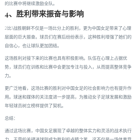
的比赛中将继续激励全队。
4、胜利带来振奋与影响
2比1战胜朝鲜不仅是一场比分上的胜利，更为中国女足带来了心理
层面的巨大振奋。球员们在赛后纷纷表示，这种胜利增强了她们的
自信心，也让球队更加团结。
这场胜利对接下来的比赛也具有积极影响。队伍在心理上占据优
势，球员们在训练和比赛中会更加专注与投入，从而提高整体竞争
力。
更广泛地看，这场比赛的胜利对中国女足的社会影响力也有提升作
用。球迷和媒体的关注度进一步提高，为推动女子足球发展和激励
年轻球员树立榜样提供了契机。
总结：
通过这场比赛，中国女足展现了卓越的整体实力和灵活的战术执行
力，王霜的关键进球则成为胜利的点睛之笔。这不仅是一场体育竞