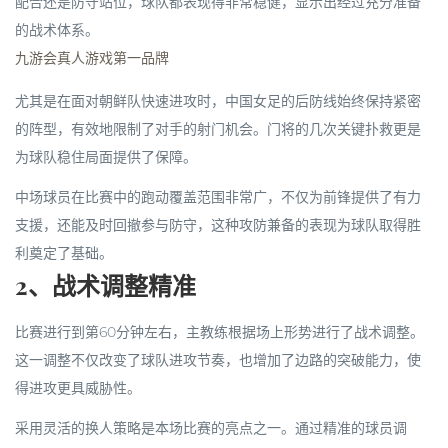
配合还是防守站位，球队都表现得非常稳健，显示出经过充分准备
的战术体系。
九游会真人游戏第一品牌
尤其是在面对朝鲜队快速进攻时，中国女足的后防线始终保持紧密
的阵型，有效地限制了对手的射门机会。门将的几次关键扑救更是
为球队稳住局面提供了保障。
中场球员在比赛中的跑动覆盖范围非常广，不仅为前锋提供了有力
支援，还能及时回撤参与防守，这种攻防兼备的表现为球队取得胜
利奠定了基础。
2、战术调整精准
比赛进行到第60分钟左右，主教练根据场上形势进行了战术调整。
这一调整不仅改变了球队进攻节奏，也增加了边路的突破能力，使
得进攻更具威胁性。
采用灵活的换人策略是本场比赛的亮点之一。通过精准的球员调