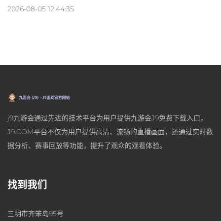
2026-08-05 12:44:35
j9九游会通过先进的技术平台为用户提供九游会J9免费下载入口，
J9.COM平台不仅为用户提供高清、流畅的直播画面，还通过实时数
据分析、赛事回放等功能，提升了观众的观看体验。
找到我们
三明市齐笨岛95号