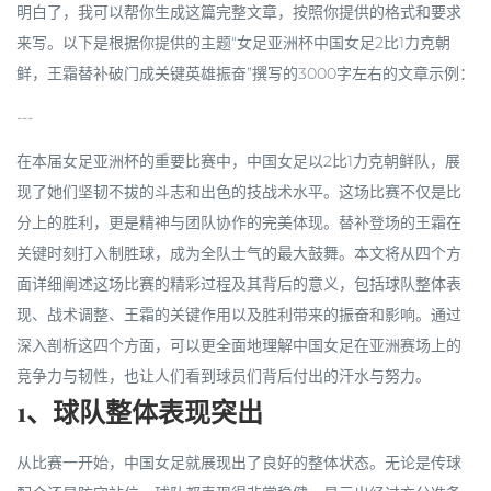
明白了，我可以帮你生成这篇完整文章，按照你提供的格式和要求
来写。以下是根据你提供的主题“女足亚洲杯中国女足2比1力克朝
鲜，王霜替补破门成关键英雄振奋”撰写的3000字左右的文章示例：
---
在本届女足亚洲杯的重要比赛中，中国女足以2比1力克朝鲜队，展
现了她们坚韧不拔的斗志和出色的技战术水平。这场比赛不仅是比
分上的胜利，更是精神与团队协作的完美体现。替补登场的王霜在
关键时刻打入制胜球，成为全队士气的最大鼓舞。本文将从四个方
面详细阐述这场比赛的精彩过程及其背后的意义，包括球队整体表
现、战术调整、王霜的关键作用以及胜利带来的振奋和影响。通过
深入剖析这四个方面，可以更全面地理解中国女足在亚洲赛场上的
竞争力与韧性，也让人们看到球员们背后付出的汗水与努力。
1、球队整体表现突出
从比赛一开始，中国女足就展现出了良好的整体状态。无论是传球