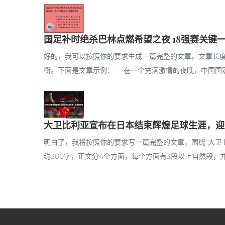
国足补时绝杀巴林点燃希望之夜 18强赛关键一
好的，我可以按照你的要求生成一篇完整的文章。文章长度
衡。下面是文章示例： ---在一个充满激情的夜晚，中国国家
大卫比利亚宣布在日本结束辉煌足球生涯，迎
明白了，我将按照你的要求写一篇完整的文章，围绕“大卫
约300字，正文分4个方面，每个方面有3段以上自然段，并且