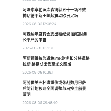
阿隆索率勒沃库森铸就五十一场不败
神话德甲新王崛起震动欧洲足坛
2026-08-06 12:08:24
阿森纳年度转会支出破纪录 面临财务
公平严厉审查
2026-08-06 11:21:31
阿斯顿维拉为避免PSR财务扣分将道格
拉斯·路易斯出售至尤文图斯
2026-08-06 10:38:11
阿劳霍美洲杯遭重伤或休战数月巴萨
后防计划被迫全面调整与乌拉圭前景
蒙阴
2026-08-06 09:48:40