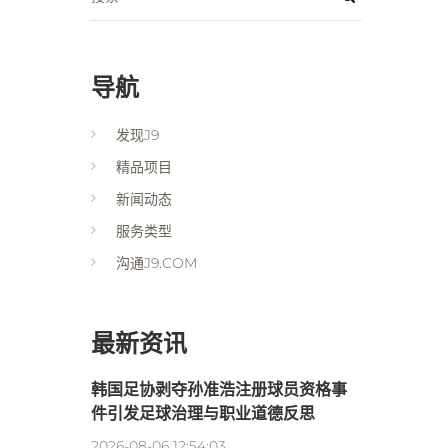
导航
发现J9
精品项目
新闻动态
服务类型
沟通J9.COM
最新资讯
韩国足协剥夺孙准浩注册球员资格事
件引发足球治理与职业道德反思
2026-08-06 12:54:03