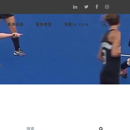
新闻动态
服务类型
沟通J9.COM
议
搜索