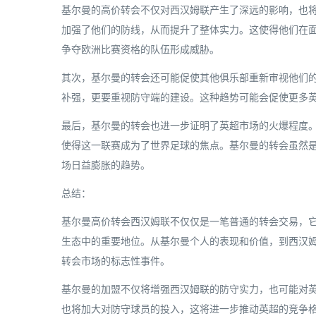
基尔曼的高价转会不仅对西汉姆联产生了深远的影响，也
加强了他们的防线，从而提升了整体实力。这使得他们在
争夺欧洲比赛资格的队伍形成威胁。
其次，基尔曼的转会还可能促使其他俱乐部重新审视他们
补强，更要重视防守端的建设。这种趋势可能会促使更多
最后，基尔曼的转会也进一步证明了英超市场的火爆程度
使得这一联赛成为了世界足球的焦点。基尔曼的转会虽然
场日益膨胀的趋势。
总结：
基尔曼高价转会西汉姆联不仅仅是一笔普通的转会交易，
生态中的重要地位。从基尔曼个人的表现和价值，到西汉
转会市场的标志性事件。
基尔曼的加盟不仅将增强西汉姆联的防守实力，也可能对
也将加大对防守球员的投入，这将进一步推动英超的竞争