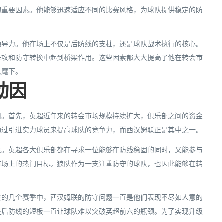
的重要因素。他能够迅速适应不同的比赛风格，为球队提供稳定的防
领导力。他在场上不仅是后防线的支柱，还是球队战术执行的核心。
进攻和防守转换中起到桥梁作用。这些因素都大大提高了他在转会市
入麾下。
动因
用。首先，英超近年来的转会市场规模持续扩大，俱乐部之间的资金
通过引进实力球员来提高球队的竞争力，而西汉姆联正是其中之一。
关。英超各大俱乐部都在寻求一位能够在防线稳固的同时，又能参与
市场上的热门目标。狼队作为一支注重防守的球队，也因此能够在转
去的几个赛季中，西汉姆联的防守问题一直是他们表现不尽如人意的
在后防线的短板一直让球队难以突破英超前六的瓶颈。为了实现升级