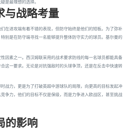
无疑是最理想的选择。
求与战略考量
他们在进攻端有着不错的表现，但防守始终是他们的短板。为了弥补
，特别是在防守端寻找一名能够提升整体防守实力的球员。基尔曼的
定性因素之一。西汉姆联采用的战术要求防线的每一名球员都能具备
符合这一要求。无论是对抗强敌时的头球争顶，还是在反击中快速转
即时战力，更是为了打破英超中游球队的局限，向更高的目标发起冲
具竞争力，他们的目标不仅是保级，而是力争进入欧战区，甚至挑战
局的影响