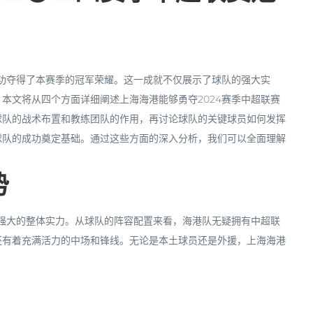
成功夺得了本赛季的冠军荣耀。这一成就不仅展示了球队的强大实
本文将从四个方面详细阐述上海海港能够勇夺2024赛季中超联赛
球队的战术布置和教练团队的作用，再讨论球队的关键球员如何发挥
球队的成功奠定基础。通过这些方面的深入分析，我们可以全面理解
势
其强大的整体实力。从球队的阵容配置来看，海港队无疑拥有中超联
还有着充满活力的中场和锋线。无论是本土球员还是外援，上海海港
。