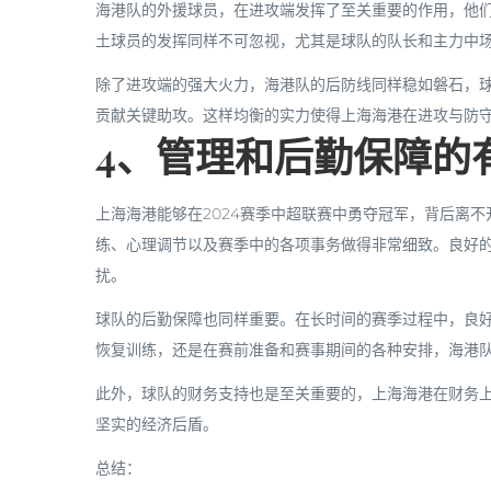
海港队的外援球员，在进攻端发挥了至关重要的作用，他
土球员的发挥同样不可忽视，尤其是球队的队长和主力中
除了进攻端的强大火力，海港队的后防线同样稳如磐石，
贡献关键助攻。这样均衡的实力使得上海海港在进攻与防
4、管理和后勤保障的
上海海港能够在2024赛季中超联赛中勇夺冠军，背后离
练、心理调节以及赛季中的各项事务做得非常细致。良好
扰。
球队的后勤保障也同样重要。在长时间的赛季过程中，良
恢复训练，还是在赛前准备和赛事期间的各种安排，海港
此外，球队的财务支持也是至关重要的，上海海港在财务
坚实的经济后盾。
总结：