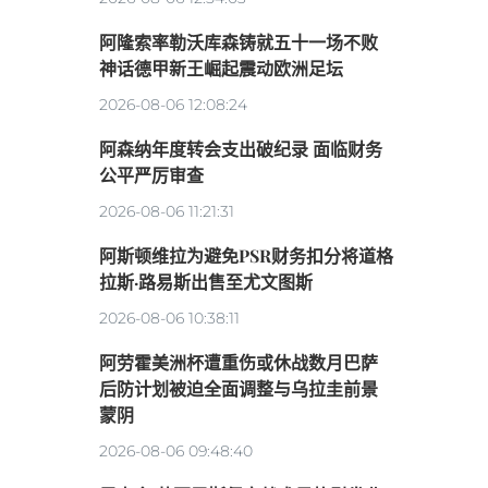
阿隆索率勒沃库森铸就五十一场不败
神话德甲新王崛起震动欧洲足坛
2026-08-06 12:08:24
阿森纳年度转会支出破纪录 面临财务
公平严厉审查
2026-08-06 11:21:31
阿斯顿维拉为避免PSR财务扣分将道格
拉斯·路易斯出售至尤文图斯
2026-08-06 10:38:11
阿劳霍美洲杯遭重伤或休战数月巴萨
后防计划被迫全面调整与乌拉圭前景
蒙阴
2026-08-06 09:48:40