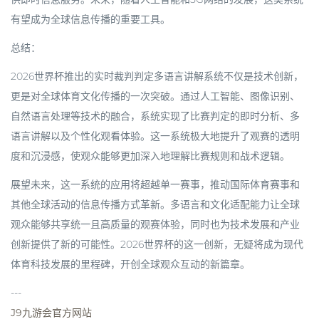
有望成为全球信息传播的重要工具。
总结：
2026世界杯推出的实时裁判判定多语言讲解系统不仅是技术创新，
更是对全球体育文化传播的一次突破。通过人工智能、图像识别、
自然语言处理等技术的融合，系统实现了比赛判定的即时分析、多
语言讲解以及个性化观看体验。这一系统极大地提升了观赛的透明
度和沉浸感，使观众能够更加深入地理解比赛规则和战术逻辑。
展望未来，这一系统的应用将超越单一赛事，推动国际体育赛事和
其他全球活动的信息传播方式革新。多语言和文化适配能力让全球
观众能够共享统一且高质量的观赛体验，同时也为技术发展和产业
创新提供了新的可能性。2026世界杯的这一创新，无疑将成为现代
体育科技发展的里程碑，开创全球观众互动的新篇章。
---
J9九游会官方网站