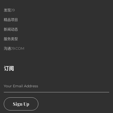
发现J9
精品项目
新闻动态
服务类型
沟通J9.COM
订阅
Your Email Address
Sign Up