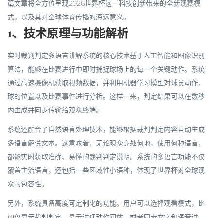
篇文章将全方位呈现2026世界杯这一科技创新带来的全新观赛模
式，以及其对全球体育传播的深远意义。
1、技术原理与功能解析
实时裁判判定多语言讲解系统的核心技术基于人工智能和图像识别
算法，能够在比赛进行中即时捕捉球场上的每一个关键动作。系统
通过高速摄像机获取视频数据，并利用机器学习模型对球员动作、
球的位置以及比赛事件进行分析。这样一来，判定结果可以在数秒
内生成并同步传输给观众终端。
系统还融合了自然语言处理技术，能够根据裁判判定内容自动生成
多语言解说文本。这意味着，无论观众身处何地，使用何种语言，
都能实时获取准确、易懂的裁判判定说明。系统的多语言功能不仅
覆盖主流语言，还包括一些区域性小语种，体现了世界杯对全球观
众的包容性。
另外，系统具备高度可定制化的功能。用户可以选择观看模式，比
如仅显示裁判判定、显示详细动作回放，或者同步文字和语音讲