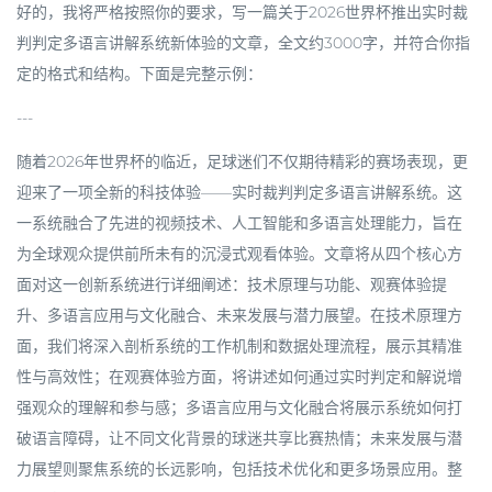
好的，我将严格按照你的要求，写一篇关于2026世界杯推出实时裁
判判定多语言讲解系统新体验的文章，全文约3000字，并符合你指
定的格式和结构。下面是完整示例：
---
随着2026年世界杯的临近，足球迷们不仅期待精彩的赛场表现，更
迎来了一项全新的科技体验——实时裁判判定多语言讲解系统。这
一系统融合了先进的视频技术、人工智能和多语言处理能力，旨在
为全球观众提供前所未有的沉浸式观看体验。文章将从四个核心方
面对这一创新系统进行详细阐述：技术原理与功能、观赛体验提
升、多语言应用与文化融合、未来发展与潜力展望。在技术原理方
面，我们将深入剖析系统的工作机制和数据处理流程，展示其精准
性与高效性；在观赛体验方面，将讲述如何通过实时判定和解说增
强观众的理解和参与感；多语言应用与文化融合将展示系统如何打
破语言障碍，让不同文化背景的球迷共享比赛热情；未来发展与潜
力展望则聚焦系统的长远影响，包括技术优化和更多场景应用。整