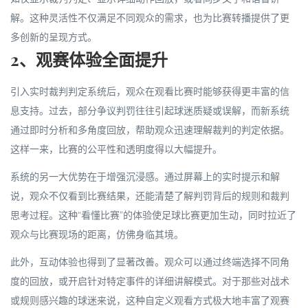
解。这种灵活性不仅满足不同观众的需求，也为比赛转播提供了更
多创新的呈现方式。
2、观赛体验全面提升
引入实时裁判判定系统后，观众在观看比赛时能够获得更丰富的信
息支持。过去，部分争议判罚往往引起球迷质疑或误解，而新系统
通过即时分析和多角度回放，帮助观众迅速理解裁判的判定依据。
这样一来，比赛的公平性和透明度得以大幅提升。
系统的另一大优势在于增强沉浸感。通过屏幕上的实时提示和解
说，观众不仅看到比赛结果，还能清楚了解判罚背后的规则和裁判
思考过程。这种“看懂比赛”的体验使足球比赛更加生动，同时拉近了
观众与比赛现场的距离，仿佛身临其境。
此外，互动体验也得到了显著改善。观众可以通过终端选择不同角
度的回放，或开启针对特定事件的详细讲解模式。对于那些对战术
或规则感兴趣的球迷来说，这种自定义观看方式极大地丰富了观赛