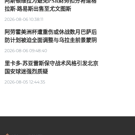
阿斯顿维拉为避免PSR财务扣分将道格
拉斯·路易斯出售至尤文图斯
2026-08-06 10:38:11
阿劳霍美洲杯遭重伤或休战数月巴萨后
防计划被迫全面调整与乌拉圭前景蒙阴
2026-08-06 09:48:40
里卡多·苏亚雷斯保守战术风格引发北京
国安球迷强烈质疑
2026-08-05 12:44:35