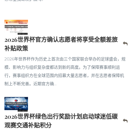
2026世界杯官方确认志愿者将享受全额差旅
补贴政策
2026年世界杯作为历史上首次由三个国家联合举办的足球盛会，规
模、影响力与组织复杂度都达到新的高度。为了保障赛事顺利运
行，赛事组织方在全球范围内招募大量志愿者，并在志愿者保障机
制上不断完善。近期官方确...
2026世界杯绿色出行奖励计划启动球迷低碳
观赛交通补贴积分