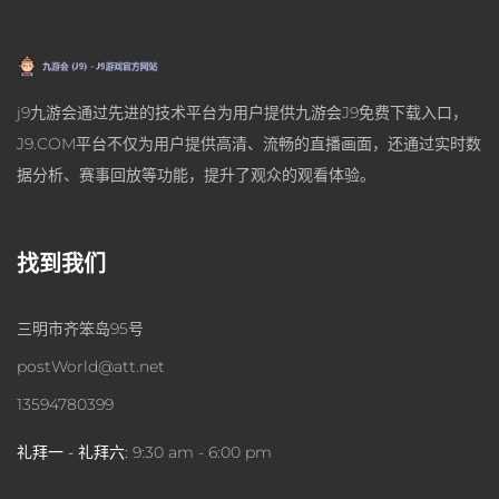
j9九游会通过先进的技术平台为用户提供九游会J9免费下载入口，
J9.COM平台不仅为用户提供高清、流畅的直播画面，还通过实时数
据分析、赛事回放等功能，提升了观众的观看体验。
找到我们
三明市齐笨岛95号
postWorld@att.net
13594780399
礼拜一 - 礼拜六:
9:30 am - 6:00 pm