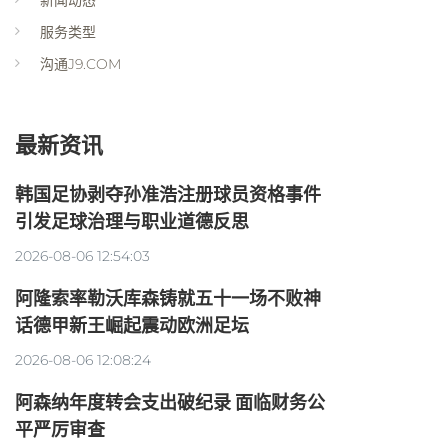
新闻动态
服务类型
沟通J9.COM
最新资讯
韩国足协剥夺孙准浩注册球员资格事件
引发足球治理与职业道德反思
2026-08-06 12:54:03
阿隆索率勒沃库森铸就五十一场不败神
话德甲新王崛起震动欧洲足坛
2026-08-06 12:08:24
阿森纳年度转会支出破纪录 面临财务公
平严厉审查