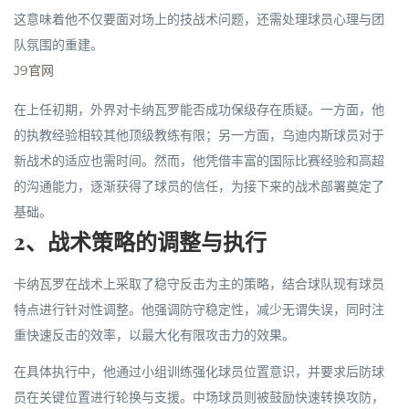
这意味着他不仅要面对场上的技战术问题，还需处理球员心理与团
队氛围的重建。
J9官网
在上任初期，外界对卡纳瓦罗能否成功保级存在质疑。一方面，他
的执教经验相较其他顶级教练有限；另一方面，乌迪内斯球员对于
新战术的适应也需时间。然而，他凭借丰富的国际比赛经验和高超
的沟通能力，逐渐获得了球员的信任，为接下来的战术部署奠定了
基础。
2、战术策略的调整与执行
卡纳瓦罗在战术上采取了稳守反击为主的策略，结合球队现有球员
特点进行针对性调整。他强调防守稳定性，减少无谓失误，同时注
重快速反击的效率，以最大化有限攻击力的效果。
在具体执行中，他通过小组训练强化球员位置意识，并要求后防球
员在关键位置进行轮换与支援。中场球员则被鼓励快速转换攻防，