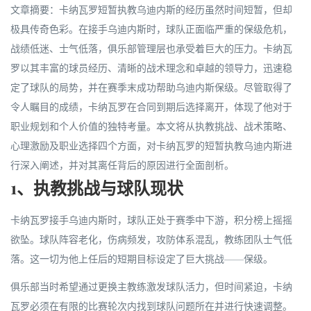
文章摘要：卡纳瓦罗短暂执教乌迪内斯的经历虽然时间短暂，但却
极具传奇色彩。在接手乌迪内斯时，球队正面临严重的保级危机，
战绩低迷、士气低落，俱乐部管理层也承受着巨大的压力。卡纳瓦
罗以其丰富的球员经历、清晰的战术理念和卓越的领导力，迅速稳
定了球队的局势，并在赛季末成功帮助乌迪内斯保级。尽管取得了
令人瞩目的成绩，卡纳瓦罗在合同到期后选择离开，体现了他对于
职业规划和个人价值的独特考量。本文将从执教挑战、战术策略、
心理激励及职业选择四个方面，对卡纳瓦罗的短暂执教乌迪内斯进
行深入阐述，并对其离任背后的原因进行全面剖析。
1、执教挑战与球队现状
卡纳瓦罗接手乌迪内斯时，球队正处于赛季中下游，积分榜上摇摇
欲坠。球队阵容老化，伤病频发，攻防体系混乱，教练团队士气低
落。这一切为他上任后的短期目标设定了巨大挑战——保级。
俱乐部当时希望通过更换主教练激发球队活力，但时间紧迫，卡纳
瓦罗必须在有限的比赛轮次内找到球队问题所在并进行快速调整。