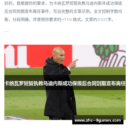
好的，我根据你的要求，为卡纳瓦罗短暂执教乌迪内斯并成功保级
后合同到期宣布离任事件，写出完整的文章示例。全文控制字数均
衡，分段明确，并使用你要求的HTML格式。文章约3000字。
---