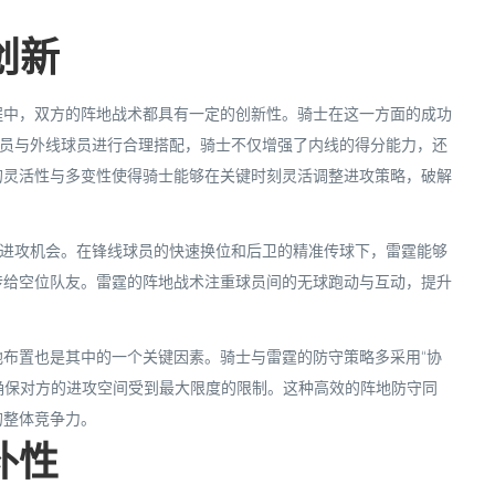
创新
程中，双方的阵地战术都具有一定的创新性。骑士在这一方面的成功
球员与外线球员进行合理搭配，骑士不仅增强了内线的得分能力，还
的灵活性与多变性使得骑士能够在关键时刻灵活调整进攻策略，破解
造进攻机会。在锋线球员的快速换位和后卫的精准传球下，雷霆能够
传给空位队友。雷霆的阵地战术注重球员间的无球跑动与互动，提升
布置也是其中的一个关键因素。骑士与雷霆的防守策略多采用“协
，确保对方的进攻空间受到最大限度的限制。这种高效的阵地防守同
的整体竞争力。
补性