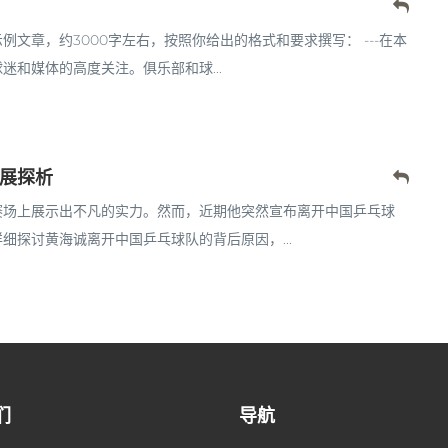
文章，约3000字左右，按照你给出的格式和要求撰写： ---在本
和媒体的高度关注。俱乐部和球...
展探析
赛场上展示出不凡的实力。然而，近期他突然宣布离开中国乒乓球
探讨黄海诚离开中国乒乓球队的背后原因，...
们
导航