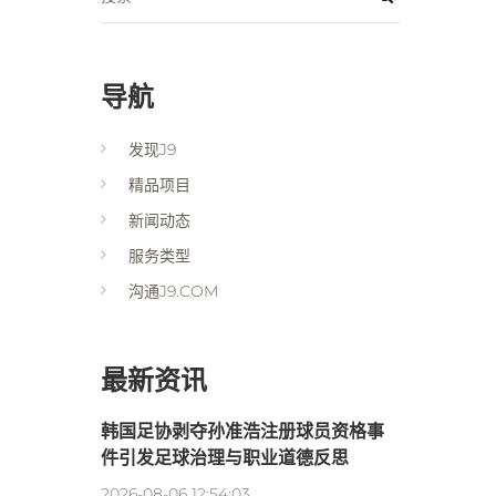
导航
发现J9
精品项目
新闻动态
服务类型
沟通J9.COM
最新资讯
韩国足协剥夺孙准浩注册球员资格事
件引发足球治理与职业道德反思
2026-08-06 12:54:03