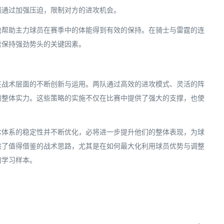
端通过加强压迫，限制对方的进攻机会。
也帮助主力球员在赛季中的体能得到有效的保持。在骑士与雷霆的连
续保持强劲势头的关键因素。
在战术层面的不断创新与运用。两队通过高效的进攻模式、灵活的阵
的整体实力。这些策略的实施不仅在比赛中提供了强大的支撑，也使
术体系的稳定性并不断优化，必将进一步提升他们的整体表现，为球
供了值得借鉴的战术思路，尤其是在如何最大化利用球员优势与调整
的学习样本。