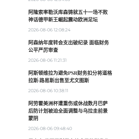
阿隆索率勒沃库森铸就五十一场不败
神话德甲新王崛起震动欧洲足坛
2026-08-06 12:08:24
阿森纳年度转会支出破纪录 面临财务
公平严厉审查
2026-08-06 11:21:31
阿斯顿维拉为避免PSR财务扣分将道格
拉斯·路易斯出售至尤文图斯
2026-08-06 10:38:11
阿劳霍美洲杯遭重伤或休战数月巴萨
后防计划被迫全面调整与乌拉圭前景
蒙阴
2026-08-06 09:48:40