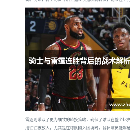
雷霆则采取了更为细致的轮换策略，确保了球队在整个比
用往往被放大，尤其是在球队陷入困境时，替补球员能够