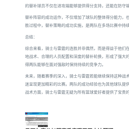
的替补球员不仅在进攻端能够提供得分支持，还能在防守
替补阵容的成功运作，不仅增加了球队的整体得分能力，
胜过程中，替补策略的成功实施，是两队在多场比赛中持
总结：
综合来看，骑士与雷霆的连胜并非偶然，而是得益于他们
地战术、合理的人员配置和深度的替补轮换，形成了强大
得两队能够在面对强敌时保持持续的竞争力。
未来，随着赛季的深入，骑士与雷霆若能继续保持这种战
迷呈现更加精彩的比赛。两队的成功经验也为其他球队提
战术方面，骑士与雷霆无疑为所有篮球爱好者提供了宝贵