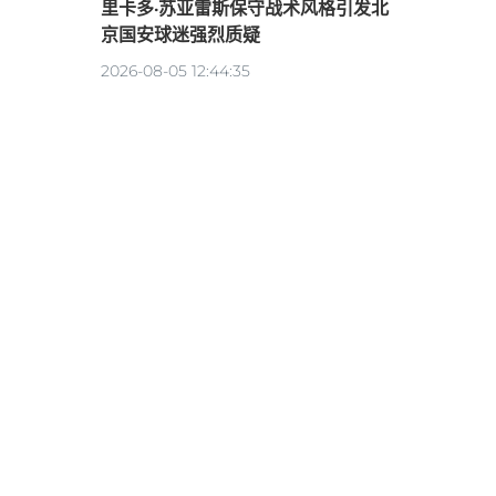
里卡多·苏亚雷斯保守战术风格引发北
京国安球迷强烈质疑
2026-08-05 12:44:35