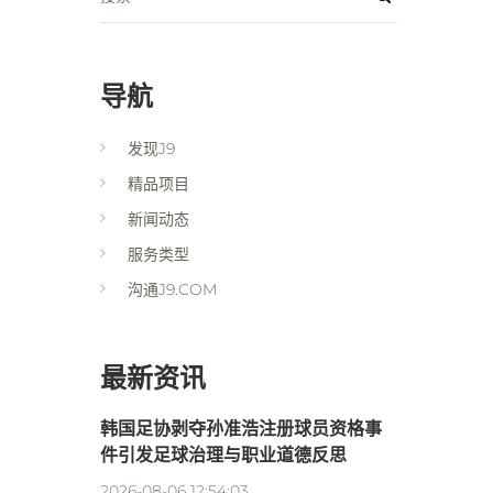
导航
发现J9
精品项目
新闻动态
服务类型
沟通J9.COM
最新资讯
韩国足协剥夺孙准浩注册球员资格事
件引发足球治理与职业道德反思
2026-08-06 12:54:03