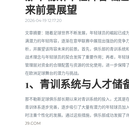
来前景展望
2026-04-19 12:17:20
文章摘要：随着足球世界不断发展，年轻球员的崛起已成
满潜力的年轻阵容，逐渐在意甲联赛中展现出强劲的竞争
析，并展望该阵容未来的前景。首先，俱乐部的青训系统
战术理念与年轻球员的契合发挥了重要作用；再者，年轻
管理层对资金的合理配置与资源的优化使用，进一步保障
在欧洲足球舞台的潜力与挑战。
1、青训系统与人才储
那不勒斯足球俱乐部长期以来对青训系统的投入，尤其是
青训体系逐步完善，逐步吸引了大量有潜力的年轻球员加
时注重个性化的发展。通过这些措施，俱乐部成功发掘了
J9.COM