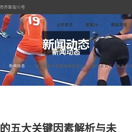
市齐笨岛95号
公司首页
发现J9
精品项目
新闻动态
新闻动态
那不勒斯年轻阵容崛起的五大关键因素解析与未来前
的五大关键因素解析与未