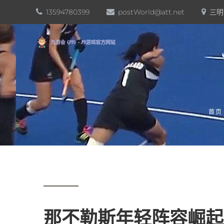
13594780399
postWorld@att.net
三明
首页
那不勒斯年轻阵容崛起