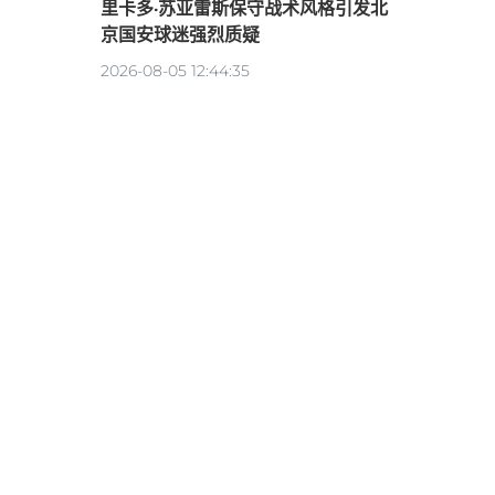
里卡多·苏亚雷斯保守战术风格引发北
京国安球迷强烈质疑
2026-08-05 12:44:35