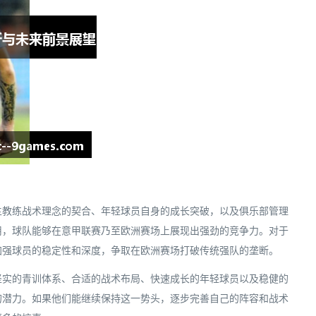
主教练战术理念的契合、年轻球员自身的成长突破，以及俱乐部管理
用，球队能够在意甲联赛乃至欧洲赛场上展现出强劲的竞争力。对于
加强球员的稳定性和深度，争取在欧洲赛场打破传统强队的垄断。
坚实的青训体系、合适的战术布局、快速成长的年轻球员以及稳健的
的潜力。如果他们能继续保持这一势头，逐步完善自己的阵容和战术