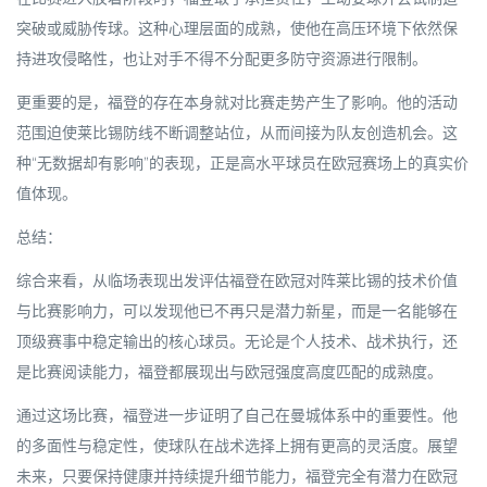
突破或威胁传球。这种心理层面的成熟，使他在高压环境下依然保
持进攻侵略性，也让对手不得不分配更多防守资源进行限制。
更重要的是，福登的存在本身就对比赛走势产生了影响。他的活动
范围迫使莱比锡防线不断调整站位，从而间接为队友创造机会。这
种“无数据却有影响”的表现，正是高水平球员在欧冠赛场上的真实价
值体现。
总结：
综合来看，从临场表现出发评估福登在欧冠对阵莱比锡的技术价值
与比赛影响力，可以发现他已不再只是潜力新星，而是一名能够在
顶级赛事中稳定输出的核心球员。无论是个人技术、战术执行，还
是比赛阅读能力，福登都展现出与欧冠强度高度匹配的成熟度。
通过这场比赛，福登进一步证明了自己在曼城体系中的重要性。他
的多面性与稳定性，使球队在战术选择上拥有更高的灵活度。展望
未来，只要保持健康并持续提升细节能力，福登完全有潜力在欧冠