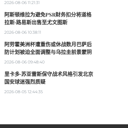
2026-08-06 11:21:31
阿斯顿维拉为避免PSR财务扣分将道格
拉斯·路易斯出售至尤文图斯
2026-08-06 10:38:11
阿劳霍美洲杯遭重伤或休战数月巴萨后
防计划被迫全面调整与乌拉圭前景蒙阴
2026-08-06 09:48:40
里卡多·苏亚雷斯保守战术风格引发北京
国安球迷强烈质疑
2026-08-05 12:44:35