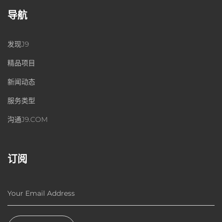
导航
发现J9
精品项目
新闻动态
服务类型
沟通J9.COM
订阅
Your Email Address