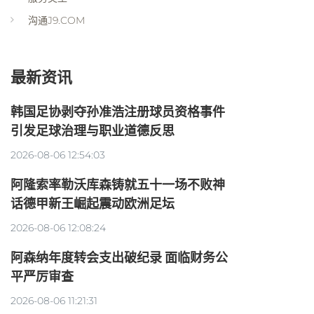
沟通J9.COM
最新资讯
韩国足协剥夺孙准浩注册球员资格事件
引发足球治理与职业道德反思
2026-08-06 12:54:03
阿隆索率勒沃库森铸就五十一场不败神
话德甲新王崛起震动欧洲足坛
2026-08-06 12:08:24
阿森纳年度转会支出破纪录 面临财务公
平严厉审查
2026-08-06 11:21:31