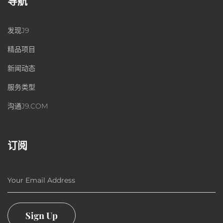
导航
发现J9
精品项目
新闻动态
服务类型
沟通J9.COM
订阅
Your Email Address
Sign Up