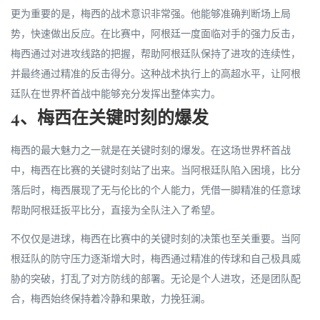
更为重要的是，梅西的战术意识非常强。他能够准确判断场上局
势，快速做出反应。在比赛中，阿根廷一度面临对手的强力反击，
梅西通过对进攻线路的把握，帮助阿根廷队保持了进攻的连续性，
并最终通过精准的反击得分。这种战术执行上的高超水平，让阿根
廷队在世界杯首战中能够充分发挥出整体实力。
4、梅西在关键时刻的爆发
梅西的最大魅力之一就是在关键时刻的爆发。在这场世界杯首战
中，梅西在比赛的关键时刻站了出来。当阿根廷队陷入困境，比分
落后时，梅西展现了无与伦比的个人能力，凭借一脚精准的任意球
帮助阿根廷扳平比分，直接为全队注入了希望。
不仅仅是进球，梅西在比赛中的关键时刻的决策也至关重要。当阿
根廷队的防守压力逐渐增大时，梅西通过精准的传球和自己极具威
胁的突破，打乱了对方防线的部署。无论是个人进攻，还是团队配
合，梅西始终保持着冷静和果敢，力挽狂澜。