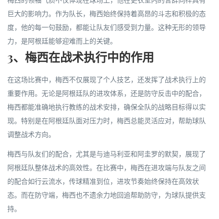
巨大的影响力。作为队长，梅西始终保持着高昂的斗志和积极的态
度，他的每一句鼓励，都能让队友们感受到力量。这种无形的领导
力，是阿根廷能够迎难而上的关键。
3、梅西在战术执行中的作用
在这场比赛中，梅西不仅展现了个人技艺，还发挥了战术执行上的
重要作用。无论是阿根廷队的进攻体系，还是防守反击中的配合，
梅西都能准确地执行教练的战术安排，确保全队的战略目标得以实
现。特别是在阿根廷队面对压力时，梅西总能灵活应对，帮助球队
调整战术方向。
梅西与队友们的配合，尤其是与迪马利亚和阿圭罗的默契，展现了
阿根廷队整体战术的高效性。在比赛中，梅西在进攻端与队友之间
的配合如行云流水，传球精准到位，进攻节奏始终保持在高效状
态。而在防守端，梅西也不遗余力地回追帮助防守，为球队提供支
持。