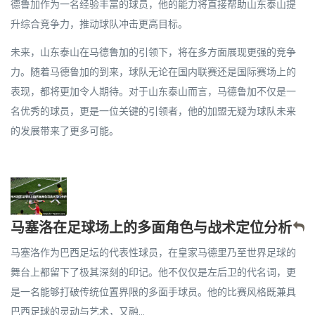
德鲁加作为一名经验丰富的球员，他的能力将直接帮助山东泰山提
升综合竞争力，推动球队冲击更高目标。
未来，山东泰山在马德鲁加的引领下，将在多方面展现更强的竞争
力。随着马德鲁加的到来，球队无论在国内联赛还是国际赛场上的
表现，都将更加令人期待。对于山东泰山而言，马德鲁加不仅是一
名优秀的球员，更是一位关键的引领者，他的加盟无疑为球队未来
的发展带来了更多可能。
马塞洛在足球场上的多面角色与战术定位分析
马塞洛作为巴西足坛的代表性球员，在皇家马德里乃至世界足球的
舞台上都留下了极其深刻的印记。他不仅仅是左后卫的代名词，更
是一名能够打破传统位置界限的多面手球员。他的比赛风格既兼具
巴西足球的灵动与艺术，又融...