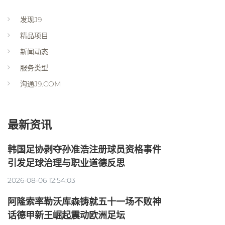
发现J9
精品项目
新闻动态
服务类型
沟通J9.COM
最新资讯
韩国足协剥夺孙准浩注册球员资格事件
引发足球治理与职业道德反思
2026-08-06 12:54:03
阿隆索率勒沃库森铸就五十一场不败神
话德甲新王崛起震动欧洲足坛