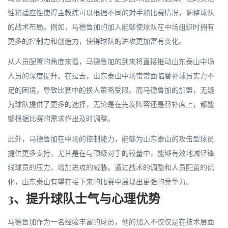
性和适应性使得主教练可以根据不同的对手和比赛情况，调整球队
的战术布局。例如，马德鲁加的加入能够使球队在中场组织时拥有
更多的控制力和创造力，使得球队的进攻更加富有变化。
从人员配置的角度来看，马德鲁加的到来将直接推动山东泰山中场
人员的深度提升。在过去，山东泰山中场常常面临替补球员实力不
足的困境，导致比赛中的换人策略受限。而马德鲁加的加盟，无疑
为球队提供了更多的选择，无论是在先发阵容还是替补席上，都能
够根据比赛的需求作出及时调整。
此外，马德鲁加在中场的控制能力，能够为山东泰山的攻击型球员
提供更多支持，尤其是在与顶级对手的较量中，能够有效地减轻锋
线球员的压力，增加进攻的威胁。通过战术的调整和人员配置的优
化，山东泰山有望在接下来的比赛中展现出更强的竞争力。
3、提升球队士气与心理优势
马德鲁加作为一名经验丰富的球员，他的加入不仅仅是在技术层面