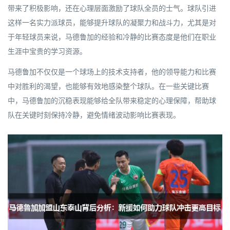
带来了积极影响，还在心理层面激励了球队全员的士气。球队引进
这样一名实力派球员，能够提升球队的凝聚力和战斗力，尤其是对
于年轻球员来说，马德鲁加的经验和冷静的比赛态度是他们在职业
生涯中宝贵的学习资源。
马德鲁加不仅仅是一个球场上的技术支持者，他的领导能力和比赛
中对胜利的渴望，也能够有效地感染整个球队。在一些关键比赛
中，马德鲁加的沉稳表现能够给全队带来稳定的心理保障，帮助球
队在关键时刻保持冷静，避免情绪波动影响比赛表现。