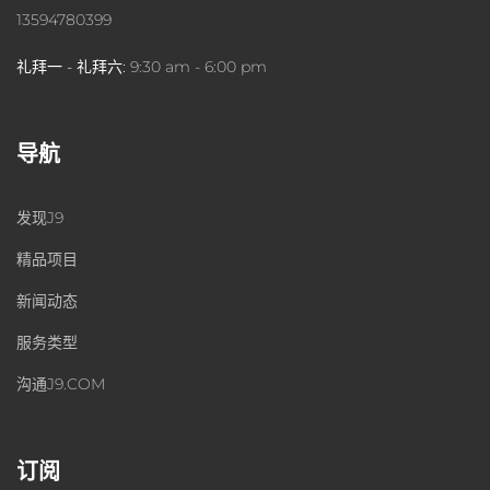
13594780399
礼拜一 - 礼拜六:
9:30 am - 6:00 pm
导航
发现J9
精品项目
新闻动态
服务类型
沟通J9.COM
订阅