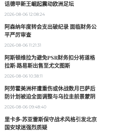
话德甲新王崛起震动欧洲足坛
2026-08-06 12:08:24
阿森纳年度转会支出破纪录 面临财务公
平严厉审查
2026-08-06 11:21:31
阿斯顿维拉为避免PSR财务扣分将道格
拉斯·路易斯出售至尤文图斯
2026-08-06 10:38:11
阿劳霍美洲杯遭重伤或休战数月巴萨后
防计划被迫全面调整与乌拉圭前景蒙阴
2026-08-06 09:48:40
里卡多·苏亚雷斯保守战术风格引发北京
国安球迷强烈质疑