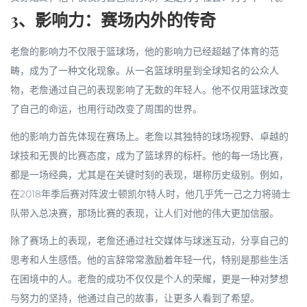
3、影响力：赛场内外的传奇
老詹的影响力不仅限于篮球场，他的影响力已经超越了体育的范
畴，成为了一种文化现象。从一名篮球明星到全球知名的公众人
物，老詹通过自己的表现影响了无数的年轻人。他不仅用篮球改变
了自己的命运，也用行动改变了周围的世界。
他的影响力首先体现在赛场上。老詹以其独特的球场视野、卓越的
球技和无畏的比赛态度，成为了篮球界的标杆。他的每一场比赛，
都是一场经典，尤其是在关键时刻的表现，堪称历史级别。例如，
在2018年季后赛对阵波士顿凯尔特人时，他几乎凭一己之力将骑士
队带入总决赛，那场比赛的表现，让人们对他的伟大更加信服。
除了赛场上的表现，老詹还通过社交媒体与球迷互动，分享自己的
思考和人生感悟。他的言辞常常激励着年轻一代，特别是那些生活
在困境中的人。老詹的成功不仅仅是个人的荣耀，更是一种对梦想
与努力的坚持，他通过自己的故事，让更多人看到了希望。