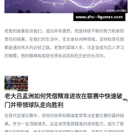
老詹的故事告诉我们，成功并非偶然，而是持续不断的努力和承担
责任的结果。在我们的生活中，无论身处何种领域，坚持和责任感
都是通向伟大的必经之路。老詹的篮球人生，注定会成为后人学习
的楷模，他的精神和成就也将永远铭刻在历史的长河中。
老大吕孟洲如何凭借精准进攻在联赛中快速破
门并带领球队走向胜利
在现代足球比赛中，进攻的效率和精准度常常决定着比赛的最终结
果。作为一名顶级球员，吕孟洲凭借其精准的进攻能力，成为了联
赛中的佼佼者。他不仅能够迅速洞察比赛形势，还能在关键时刻把