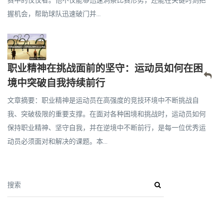
握机会，帮助球队迅速破门并...
职业精神在挑战面前的坚守：运动员如何在困
境中突破自我持续前行
文章摘要：职业精神是运动员在高强度的竞技环境中不断挑战自
我、突破极限的重要支撑。在面对各种困境和挑战时，运动员如何
保持职业精神、坚守自我，并在逆境中不断前行，是每一位优秀运
动员必须面对和解决的课题。本...
搜索