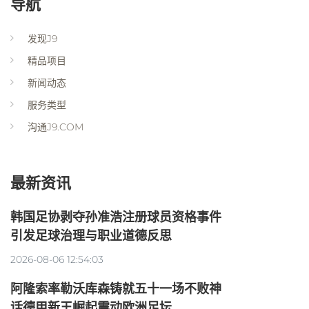
导航
发现J9
精品项目
新闻动态
服务类型
沟通J9.COM
最新资讯
韩国足协剥夺孙准浩注册球员资格事件
引发足球治理与职业道德反思
2026-08-06 12:54:03
阿隆索率勒沃库森铸就五十一场不败神
话德甲新王崛起震动欧洲足坛