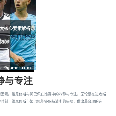
静与专注
键因素。维尼修斯与姆巴佩在比赛中的冷静与专注，无论是在进攻端
键时刻，维尼修斯与姆巴佩能够保持清晰的头脑，做出最合理的选