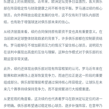
队建设上的长期规划。近年来，欧洲足坛竞争日益激烈，各大俱乐
部在阵容稳定性与财政健康之间不断寻找平衡。罗马通过续约核心
球员，向外界释放出稳定发展的信号，这不仅有利于球队内部团
结，也有助于增强球迷对俱乐部未来的信心。
从经济层面来看，续约合同保持原有薪资不变也具有重要意义。在
当前欧洲足球整体财政趋紧的背景下，许多俱乐部都在控制薪资结
构。罗马能够在不增加薪资压力的情况下留住核心球员，说明双方
在谈判中展现出高度的互信与理解，这种合作模式对于俱乐部的长
期运营非常关键。
此外，续约还体现出俱乐部对现有阵容框架的认可。罗马近年来在
联赛和欧洲赛场上逐渐恢复竞争力，而迪巴拉正是这一阶段的重要
组成部分。俱乐部管理层希望通过保持核心阵容稳定，让球队在未
来几个赛季持续保持竞争力，而不是频繁进行大规模重建。
从更宏观的角度看，这次续约也代表着罗马在欧洲足坛定位的进一
步明确。俱乐部希望通过稳定核心球员、逐步补强阵容，在意甲乃