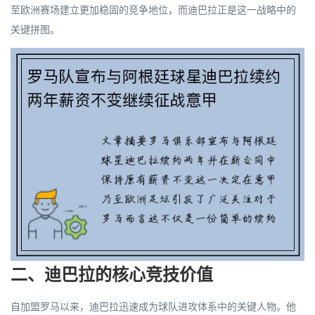
至欧洲赛场建立更加稳固的竞争地位，而迪巴拉正是这一战略中的
关键拼图。
二、迪巴拉的核心竞技价值
自加盟罗马以来，迪巴拉迅速成为球队进攻体系中的关键人物。他