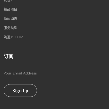
发现J9
精品项目
新闻动态
服务类型
沟通J9.COM
订阅
Your Email Address
Sign Up