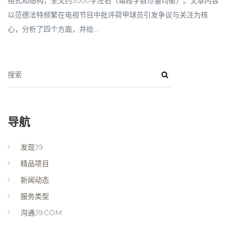
格式和结构，全文约3000字左右（每段字数尽量均衡）。文章内容
以范德法特频繁在电视节目中批评荷甲球员引发争议与关注为核
心，分析了四个方面，并给...
搜索
导航
发现J9
精品项目
新闻动态
服务类型
沟通J9.COM