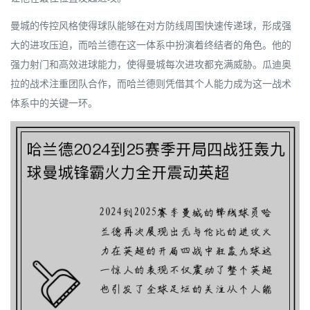
曼城的传控风格使得球队能够在对方防线周围快速传递球，形成强
大的进攻压迫，而哈兰德在这一体系中扮演着终结者的角色。他的
强力射门和高效进球能力，使得曼城每次进攻都充满威胁。瓜迪奥
拉的战术注重团队合作，而哈兰德则凭借其个人能力成为这一战术
体系中的关键一环。