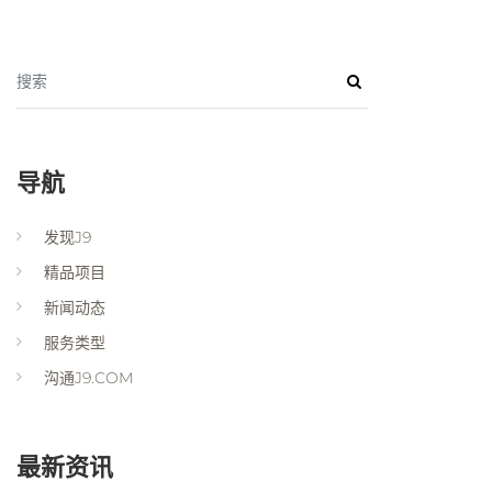
搜索
导航
发现J9
精品项目
新闻动态
服务类型
沟通J9.COM
最新资讯