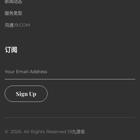
新闻动态
服务类型
沟通J9.COM
订阅
Your Email Address
Sign Up
©
2026
- All Rights Reserved
J9九游会
.