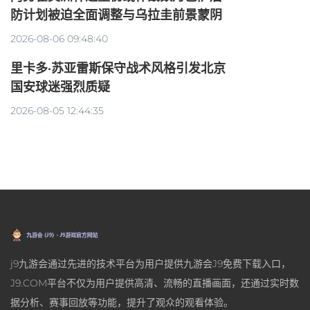
防计划被迫全面调整与乌拉圭前景蒙阴
2026-08-06 09:48:40
里卡多·苏亚雷斯保守战术风格引发北京
国安球迷强烈质疑
2026-08-05 12:44:35
j9九游会通过先进的技术平台为用户提供九游会J9免费下载入口，
J9.COM平台不仅为用户提供高清、流畅的直播画面，还通过实时数
据分析、赛事回放等功能，提升了观众的观看体验。