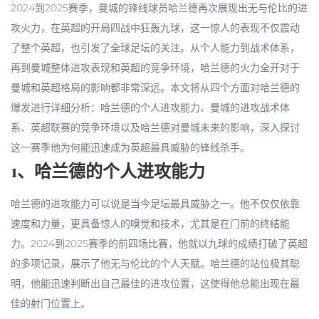
2024到2025赛季，曼城的锋线球员哈兰德再次展现出无与伦比的进
攻火力，在英超的开局四战中狂轰九球，这一惊人的表现不仅震动
了整个英超，也引发了全球足坛的关注。从个人能力到战术体系，
再到曼城整体进攻表现和英超的竞争环境，哈兰德的火力全开对于
曼城和英超格局的影响都非常深远。本文将从四个方面对哈兰德的
爆发进行详细分析：哈兰德的个人进攻能力、曼城的进攻战术体
系、英超联赛的竞争环境以及哈兰德对曼城未来的影响，深入探讨
这一赛季他为何能迅速成为英超最具威胁的锋线杀手。
1、哈兰德的个人进攻能力
哈兰德的进攻能力可以说是当今足坛最具威胁之一。他不仅仅依靠
速度和力量，更具备惊人的嗅觉和技术，尤其是在门前的终结能
力。2024到2025赛季的前四场比赛，他就以九球的成绩打破了英超
的多项记录，展示了他无与伦比的个人天赋。哈兰德的站位极其聪
明，他能迅速判断出自己最佳的进攻位置，这使得他总能出现在最
佳的射门位置上。