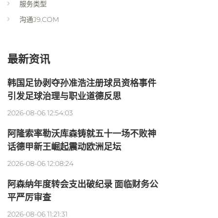
服务类型
沟通J9.COM
最新资讯
韩国足协剥夺孙准浩注册球员资格事件
引发足球治理与职业道德反思
2026-08-06 12:54:03
阿隆索率勒沃库森铸就五十一场不败神
话德甲新王崛起震动欧洲足坛
2026-08-06 12:08:24
阿森纳年度转会支出破纪录 面临财务公
平严厉审查
2026-08-06 11:21:31