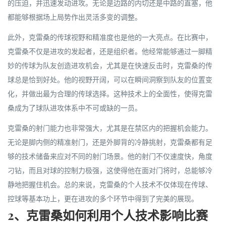
的压迫，并迅速发动进攻。无论是边路的内切还是中路的直塞，他
都能够根据场上局势作出灵活多变的调整。
此外，克雷桑的传球视野和精准度也是他的一大亮点。在比赛中，
克雷桑不仅是进攻的发起者，还是组织者。他经常能够通过一脚精
妙的传球为队友创造进攻机会，尤其是在快速反击时，克雷桑的传
球总是恰到好处。他的视野开阔，可以在瞬间洞察到队友的位置变
化，并做出最为合理的传球选择。这种技术上的全面性，使得克雷
桑成为了球队进攻体系中不可或缺的一员。
克雷桑的射门能力也非常强大，尤其是在禁区内的把握机会能力。
无论是脚内侧的精准射门，还是外脚背的冷静挑射，克雷桑都有足
够的技术储备来应对不同的射门场景。他的射门不仅速度快，角度
刁钻，而且对球的控制力极强，这使得他在面对门将时，总能够冷
静地把握住机会。总的来说，克雷桑的个人技术不仅体现在传球、
控球等基本功上，更在进攻的多个环节中得到了完美的展现。
2、克雷桑如何利用个人技术影响比赛