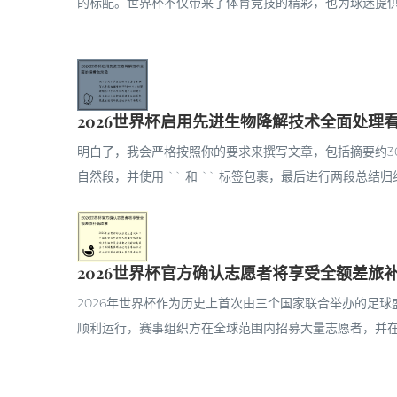
的标配。世界杯不仅带来了体育竞技的精彩，也为球迷提
2026世界杯启用先进生物降解技术全面处理
明白了，我会严格按照你的要求来撰写文章，包括摘要约3
自然段，并使用 `` 和 `` 标签包裹，最后进行两段总结归纳
2026世界杯官方确认志愿者将享受全额差旅
2026年世界杯作为历史上首次由三个国家联合举办的足
顺利运行，赛事组织方在全球范围内招募大量志愿者，并在志