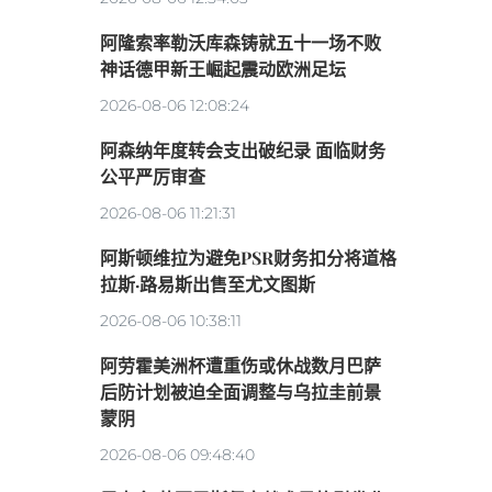
阿隆索率勒沃库森铸就五十一场不败
神话德甲新王崛起震动欧洲足坛
2026-08-06 12:08:24
阿森纳年度转会支出破纪录 面临财务
公平严厉审查
2026-08-06 11:21:31
阿斯顿维拉为避免PSR财务扣分将道格
拉斯·路易斯出售至尤文图斯
2026-08-06 10:38:11
阿劳霍美洲杯遭重伤或休战数月巴萨
后防计划被迫全面调整与乌拉圭前景
蒙阴
2026-08-06 09:48:40