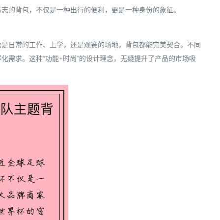
标志的背包，不仅是一种出行的便利，更是一种身份的象征。
论是日常的工作、上学，还是观赛的场地，背包都能完美契合。不同
化需求。这种“功能+时尚”的设计理念，无疑提升了产品的市场吸