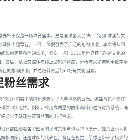
。世界杯不仅是一场体育盛事，更是全球各大品牌、商家和球迷的关
新款球队主题背包，一经上线便引发了广泛的抢购热潮。本文将从四
能如何满足粉丝的需求；其次，探讨2026年世界杯与球迷文化的
潮；最后，从社交媒体与线上营销的角度，分析商家如何利用数字平
杯背包的抢购热潮，并总结其背后的市场与文化因素。
足粉丝需求
独特的设计和实用功能迅速吸引了大量球迷的目光。这些背包不仅在
舒适性和实用性。例如，采用高质量的防水面料和透气背负系统，确
正好迎合了球迷在赛事期间的出行需求。
的设计都围绕着各个国家的足球文化与球队特色展开，独具匠心地将
迷旗帜图案，还是球队的代表色，背包在视觉上给球迷带来了极大的