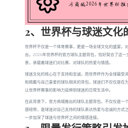
2、世界杯与球迷文化
世界杯不仅是一个体育赛事，更是一场全球文化的盛宴。
台。2026年世界杯的官方球队主题背包，恰好契合了这
景，承载着球迷们对比赛、对球队的热爱与情感。
球迷文化的核心在于支持和忠诚，而世界杯作为全球最受
和佩戴与自己喜爱的球队相关的背包，球迷们不仅仅是在
让世界杯赛事的影响力延伸到球迷的日常生活中。
在此背景下，官方商城推出的球队主题背包，不仅仅是一
感纽带，是球迷对自己支持的球队表达热爱与忠诚的方式
一步加深了球迷与世界杯之间的情感连接。