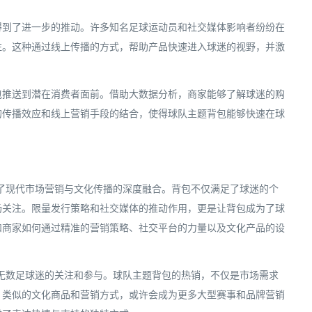
得到了进一步的推动。许多知名足球运动员和社交媒体影响者纷纷在
注。这种通过线上传播的方式，帮助产品快速进入球迷的视野，并激
包推送到潜在消费者面前。借助大数据分析，商家能够了解球迷的购
的传播效应和线上营销手段的结合，使得球队主题背包能够快速在球
现了现代市场营销与文化传播的深度融合。背包不仅满足了球迷的个
场关注。限量发行策略和社交媒体的推动作用，更是让背包成为了球
和商家如何通过精准的营销策略、社交平台的力量以及文化产品的设
了无数足球迷的关注和参与。球队主题背包的热销，不仅是市场需求
，类似的文化商品和营销方式，或许会成为更多大型赛事和品牌营销