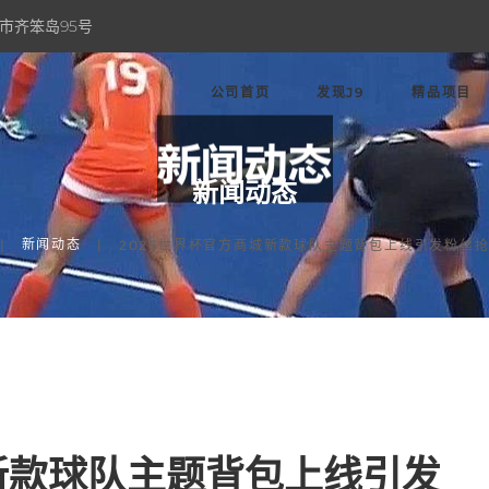
市齐笨岛95号
公司首页
发现J9
精品项目
新闻动态
新闻动态
2026世界杯官方商城新款球队主题背包上线引发粉丝
城新款球队主题背包上线引发