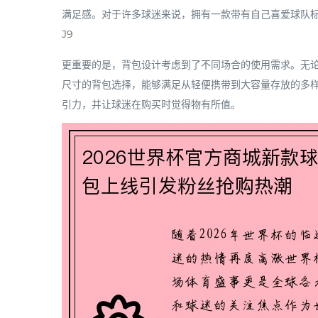
满足感。对于许多球迷来说，拥有一款带有自己喜爱球队
J9
更重要的是，背包设计考虑到了不同场合的使用需求。无
尺寸的背包选择，能够满足从轻便携带到大容量存放的多样
引力，并让球迷在购买时觉得物有所值。