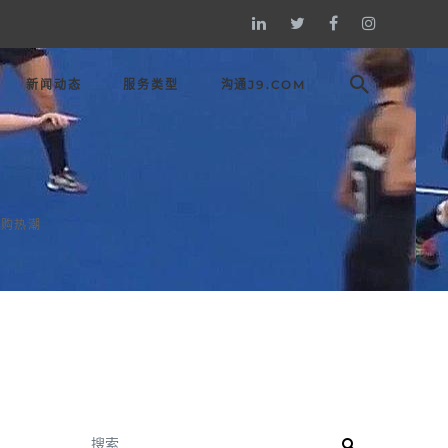
新闻动态
服务类型
沟通J9.COM
抢购热潮
搜索