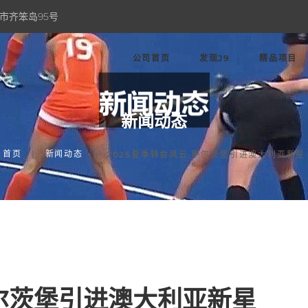
市齐笨岛95号
公司首页
发现J9
精品项目
新闻动态
首页
新闻动态
2025夏季转会风云 萨尔茨堡引进澳大利亚新星
萨尔茨堡引进澳大利亚新星