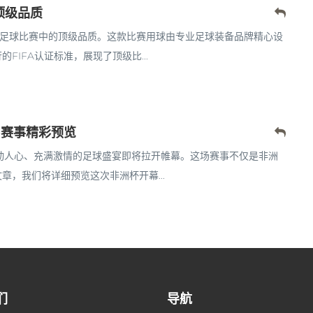
顶级品质
全球足球比赛中的顶级品质。这款比赛用球由专业足球装备品牌精心设
IFA认证标准，展现了顶级比...
日赛事精彩预览
场激动人心、充满激情的足球盛宴即将拉开帷幕。这场赛事不仅是非洲
，我们将详细预览这次非洲杯开幕...
们
导航