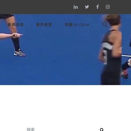
新闻动态
服务类型
沟通J9.COM
搜索