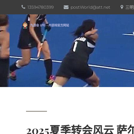
13594780399
postWorld@att.net
三明
2025夏季转会风云 