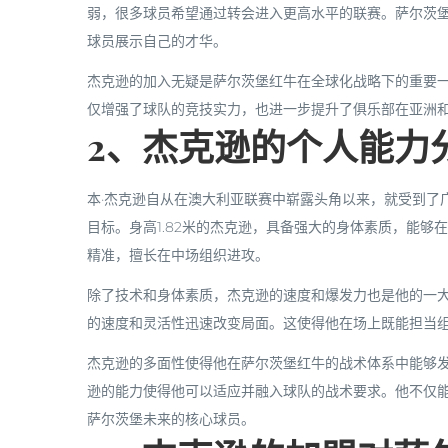
弱，很多球员希望通过转会进入更高水平的联赛。萨尔茨
球员展示自己的才华。
杰克逊的加入无疑是萨尔茨堡红牛在全球化战略下的重要
仅增强了球队的竞技实力，也进一步提升了俱乐部在亚洲
2、杰克逊的个人能力
本·杰克逊自从在澳大利亚联赛中崭露头角以来，就受到了
目标。身高1.82米的杰克逊，具备强大的身体素质，能
精准，擅长在中场组织进攻。
除了技术和身体素质，杰克逊的速度和爆发力也是他的一
的速度和灵活性迅速改变局面。这使得他在场上既能担当
杰克逊的多面性使得他在萨尔茨堡红牛的战术体系中能够
逊的能力使得他可以适应并融入球队的战术要求。他不仅
萨尔茨堡未来的核心球员。