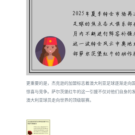
更重要的是，杰克逊的加盟标志着澳大利亚足球逐渐走向
惊喜与竞争。萨尔茨堡红牛的这一引援不仅对他们自身的
澳大利亚球员走向世界的顶级联赛。