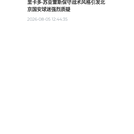
里卡多·苏亚雷斯保守战术风格引发北
京国安球迷强烈质疑
2026-08-05 12:44:35