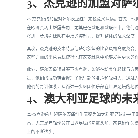
3、杰克逊的加盟对萨
本·杰克逊的加盟对萨尔茨堡红牛来说意义深远。首先，他
在欧洲赛场上崭露头角，尤其是在欧冠和欧联杯中，他们
将进一步增强球队在中场的控制力，提升整体的战术深度
其次，杰克逊的技术特点与萨尔茨堡的比赛风格高度契合
这些方面的出色表现使得他在这支球队中能够发挥更大的
此外，萨尔茨堡通过签下杰克逊，能够在培养年轻球员方
员，他们的成功转会提升了俱乐部的名声和吸引力。通过
他们的青训体系，从而进一步巩固俱乐部在世界足坛的地
4、澳大利亚足球的未
本·杰克逊的加盟萨尔茨堡红牛无疑为澳大利亚足球带来了
高，尤其是年轻球员在世界足坛的崭露头角。杰克逊作为
上的不断进步。